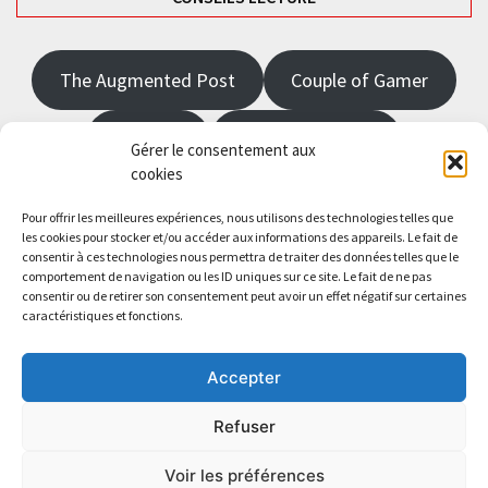
The Augmented Post
Couple of Gamer
JRPGFR
State of Gaming
Gérer le consentement aux
cookies
The Angel Master
Pour offrir les meilleures expériences, nous utilisons des technologies telles que
les cookies pour stocker et/ou accéder aux informations des appareils. Le fait de
consentir à ces technologies nous permettra de traiter des données telles que le
Saisissez votre adresse e-mail…
comportement de navigation ou les ID uniques sur ce site. Le fait de ne pas
Abonnez-vous
consentir ou de retirer son consentement peut avoir un effet négatif sur certaines
caractéristiques et fonctions.
Accepter
Refuser
Copyright All Rights Reserved
|
Theme: BlockWP by
Candid
Themes
.
Voir les préférences