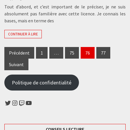
Tout d’abord, et c’est important de le préciser, je ne suis
absolument pas familière avec cette licence. Je connais les
bases, mais en terme des
CONTINUER À LIRE
Pagination
Précédent
1
…
75
76
77
des
Suivant
publications
Politique de confidentialité
Twitter
Instagram
Twitch
YouTube
CONSEILS LECTURE