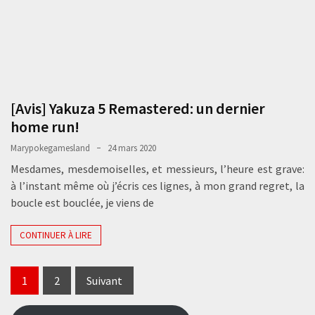
[Avis] Yakuza 5 Remastered: un dernier
home run!
Marypokegamesland
24 mars 2020
Mesdames, mesdemoiselles, et messieurs, l’heure est grave:
à l’instant même où j’écris ces lignes, à mon grand regret, la
boucle est bouclée, je viens de
CONTINUER À LIRE
Pagination
1
2
Suivant
des