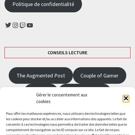
publications
Politique de confidentialité
Twitter
Instagram
Twitch
YouTube
CONSEILS LECTURE
The Augmented Post
Couple of Gamer
JRPGFR
State of Gaming
Gérer le consentement aux
cookies
The Angel Master
Pour offrir les meilleures expériences, nous utilisons des technologies telles que
les cookies pour stocker et/ou accéder aux informations des appareils. Le fait de
consentir à ces technologies nous permettra de traiter des données telles que le
Saisissez votre adresse e-mail…
comportement de navigation ou les ID uniques sur ce site. Le fait de ne pas
Abonnez-vous