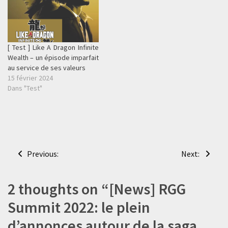
[ Test ] Like A Dragon Infinite
Wealth – un épisode imparfait
au service de ses valeurs
15 février 2024
Dans "Test"
Navigation
Previous:
Next:
de
l’article
2 thoughts on “
[News] RGG
Summit 2022: le plein
d’annonces autour de la saga