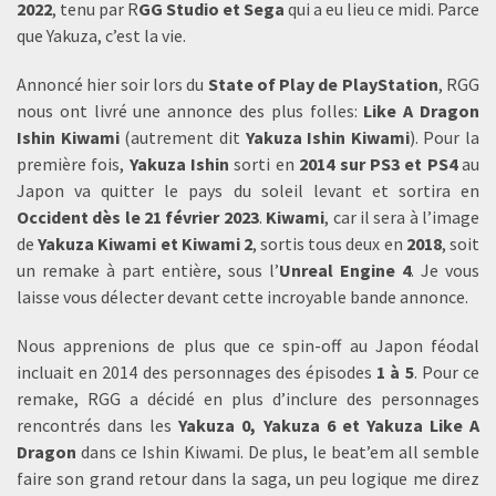
2022
, tenu par R
GG Studio et Sega
qui a eu lieu ce midi. Parce
que Yakuza, c’est la vie.
Annoncé hier soir lors du
State of Play de PlayStation
, RGG
nous ont livré une annonce des plus folles:
Like A Dragon
Ishin Kiwami
(autrement dit
Yakuza Ishin Kiwami
). Pour la
première fois,
Yakuza Ishin
sorti en
2014 sur PS3 et PS4
au
Japon va quitter le pays du soleil levant et sortira en
Occident dès le 21 février 2023
.
Kiwami
, car il sera à l’image
de
Yakuza Kiwami et Kiwami 2
, sortis tous deux en
2018
, soit
un remake à part entière, sous l’
Unreal Engine 4
. Je vous
laisse vous délecter devant cette incroyable bande annonce.
Nous apprenions de plus que ce spin-off au Japon féodal
incluait en 2014 des personnages des épisodes
1 à 5
. Pour ce
remake, RGG a décidé en plus d’inclure des personnages
rencontrés dans les
Yakuza 0, Yakuza 6 et Yakuza Like A
Dragon
dans ce Ishin Kiwami. De plus, le beat’em all semble
faire son grand retour dans la saga, un peu logique me direz