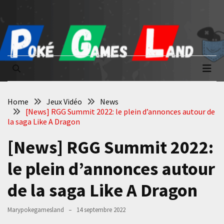
Skip
Skip
to
to
content
content
Poké Games
La passion du jeu vidéo
Land
Home
Jeux Vidéo
News
[News] RGG Summit 2022: le plein d’annonces autour de
la saga Like A Dragon
[News] RGG Summit 2022:
le plein d’annonces autour
de la saga Like A Dragon
Marypokegamesland
14 septembre 2022