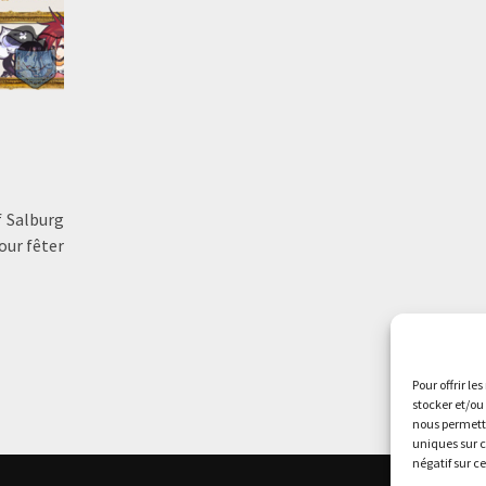
f Salburg
pour fêter
Pour offrir le
stocker et/ou
nous permettr
uniques sur c
négatif sur c