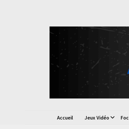
Skip
Skip
to
to
content
content
Pok
La passio
Accueil
Jeux Vidéo
Foc