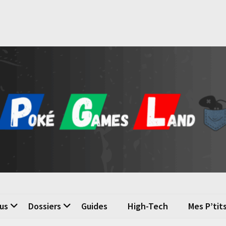
é Games Land
n du jeu vidéo
us
Dossiers
Guides
High-Tech
Mes P’tit