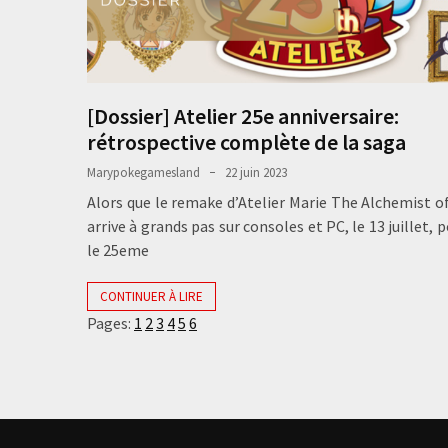
[Dossier] Atelier 25e anniversaire:
rétrospective complète de la saga
Marypokegamesland
22 juin 2023
Alors que le remake d’Atelier Marie The Alchemist o
arrive à grands pas sur consoles et PC, le 13 juillet, 
le 25eme
CONTINUER À LIRE
Pages:
1
2
3
4
5
6