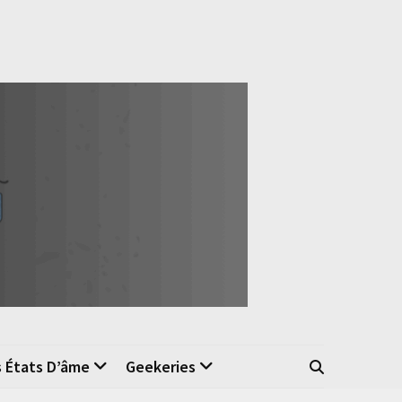
s États D’âme
Geekeries