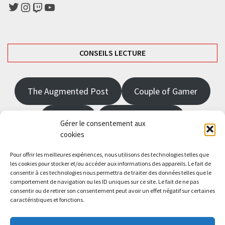
Twitter
Instagram
Twitch
YouTube
CONSEILS LECTURE
The Augmented Post
Couple of Gamer
JRPGFR
State of Gaming
Gérer le consentement aux
cookies
The Angel Master
Pour offrir les meilleures expériences, nous utilisons des technologies telles que
les cookies pour stocker et/ou accéder aux informations des appareils. Le fait de
consentir à ces technologies nous permettra de traiter des données telles que le
Saisissez votre adresse e-mail…
comportement de navigation ou les ID uniques sur ce site. Le fait de ne pas
Abonnez-vous
consentir ou de retirer son consentement peut avoir un effet négatif sur certaines
caractéristiques et fonctions.