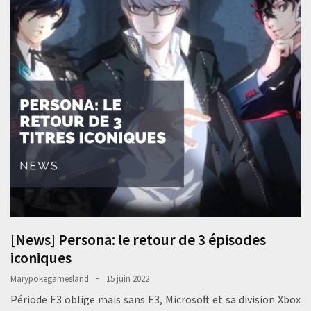
[News] Persona: le retour de 3 épisodes
iconiques
Marypokegamesland
15 juin 2022
Période E3 oblige mais sans E3, Microsoft et sa division Xbox