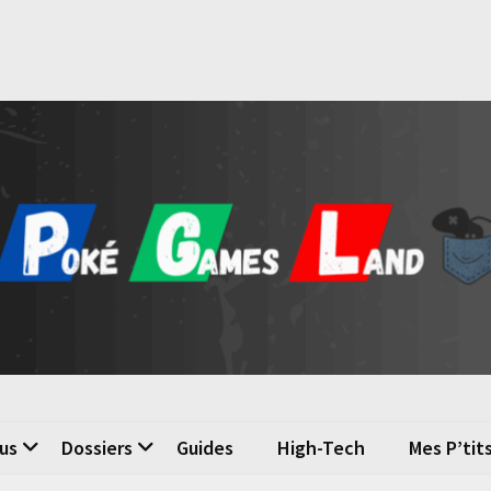
é Games Land
n du jeu vidéo
us
Dossiers
Guides
High-Tech
Mes P’tit