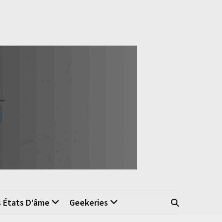
s États D’âme
Geekeries