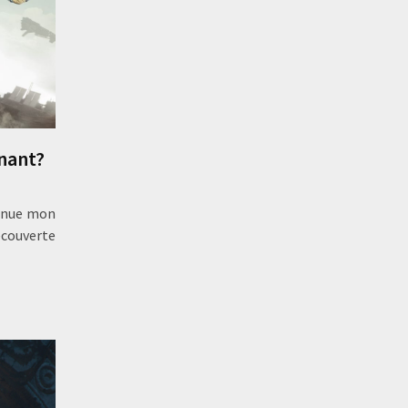
nnant?
tinue mon
écouverte