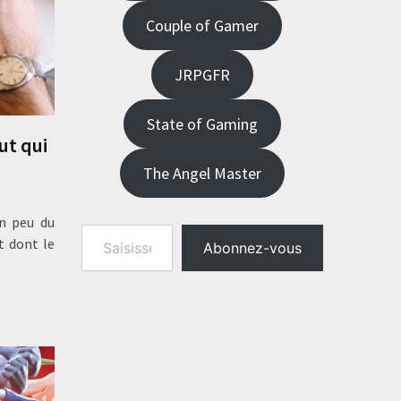
Couple of Gamer
JRPGFR
State of Gaming
ut qui
The Angel Master
un peu du
Saisissez votre adresse e-mail…
t dont le
Abonnez-vous