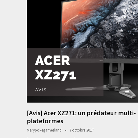
[Avis] Acer XZ271: un prédateur multi-
plateformes
Marypokegamesland
7 octobre 2017