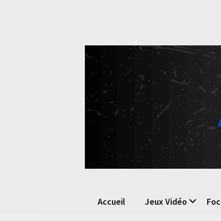
Skip
Skip
to
to
content
content
Pok
La passio
Accueil
Jeux Vidéo
Foc