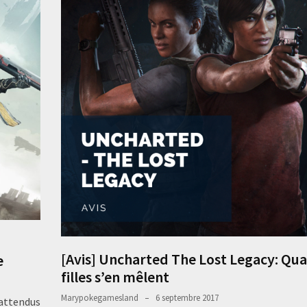
[Avis] Uncharted The Lost Legacy: Qua
e
filles s’en mêlent
Marypokegamesland
6 septembre 2017
 attendus