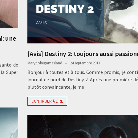
i: une
[Avis] Destiny 2: toujours aussi passio
Marypokegamesland
24 septembre 2017
ssante de
 la Super
Bonjour à toutes et à tous. Comme promis, je con
journal de bord de Destiny 2. Après une première d
plutôt convaincante, je me
CONTINUER À LIRE