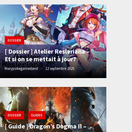
DOSSIER
[ Dossier ] Atelier Resleriana –
Et si on se mettait à jour?
Marypokegamesland
12 septembre 2025
DOSSIER
GUIDES
[ Guide ] Dragon’s Dogma II –