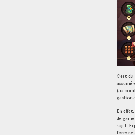
C’est du
assumé e
(au nomb
gestion 
En effet
de gamep
sujet. Ex
Farm ne d