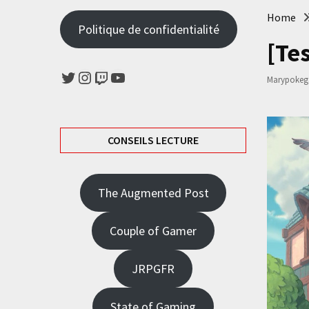
Home
Politique de confidentialité
[Te
Twitter
Instagram
Twitch
YouTube
Marypokeg
CONSEILS LECTURE
The Augmented Post
Couple of Gamer
JRPGFR
State of Gaming