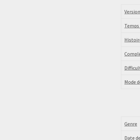
Versio
Temps 
Histoi
Complé
Difficul
Mode d
Genre
Date de