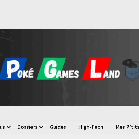
é Games Land
n du jeu vidéo
us
Dossiers
Guides
High-Tech
Mes P’tit