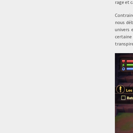
rage et c
Contrair
nous déb
univers 
certaine
transpire