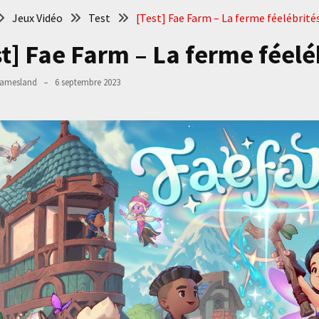
Jeux Vidéo
Test
[Test] Fae Farm – La ferme féelébrité
st] Fae Farm – La ferme féelé
amesland
6 septembre 2023