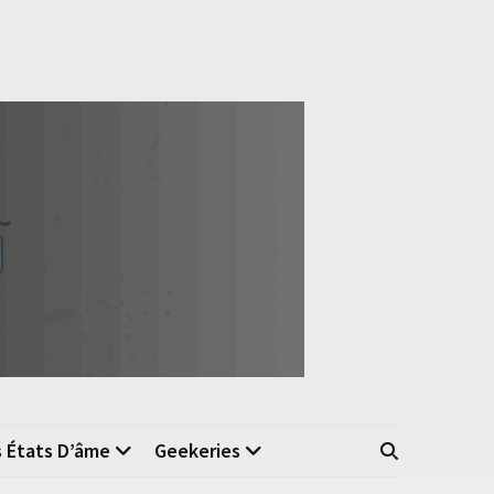
s États D’âme
Geekeries