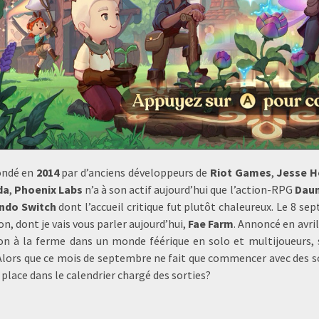
ondé en
2014
par d’anciens développeurs de
Riot Games
,
Jesse H
da
,
Phoenix Labs
n’a à son actif aujourd’hui que l’action-RPG
Daun
ndo Switch
dont l’accueil critique fut plutôt chaleureux. Le 8 se
n, dont je vais vous parler aujourd’hui,
Fae Farm
. Annoncé en avri
on à la ferme dans un monde féérique en solo et multijoueurs,
 Alors que ce mois de septembre ne fait que commencer avec des sort
 place dans le calendrier chargé des sorties?