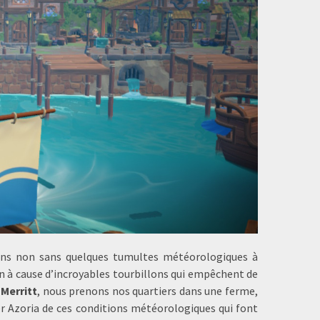
vons non sans quelques tumultes météorologiques à
éclin à cause d’incroyables tourbillons qui empêchent de
,
Merritt
, nous prenons nos quartiers dans une ferme,
er Azoria de ces conditions météorologiques qui font