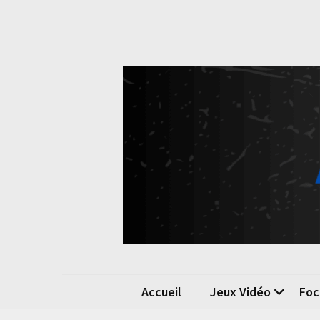
Skip
Skip
to
to
content
content
Pok
La passio
Accueil
Jeux Vidéo
Foc