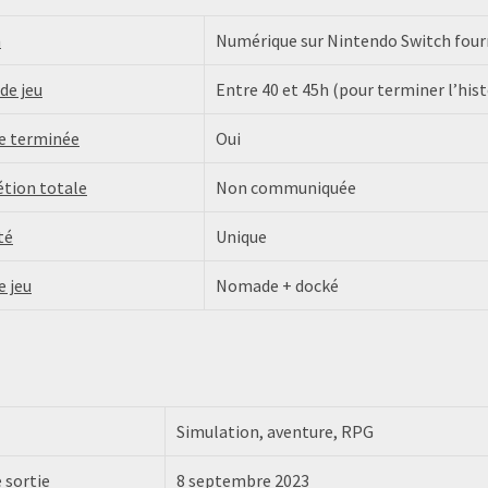
n
Numérique sur Nintendo Switch fourn
de jeu
Entre 40 et 45h (pour terminer l’hist
re terminée
Oui
tion totale
Non communiquée
té
Unique
e jeu
Nomade + docké
Simulation, aventure, RPG
 sortie
8 septembre 2023