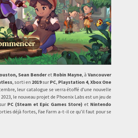
ouston, Sean Bender
et
Robin Mayne
, à
Vancouver
tless
, sorti en
2019
sur
PC
,
Playstation 4
,
Xbox One
ptembre, leur catalogue se verra étoffé d’une nouvelle
l 2023, le nouveau projet de Phoenix Labs est un jeu de
 sur
PC (Steam et Epic Games Store)
et
Nintendo
ies déjà fortes, Fae Farm a-t-il ce qu’il faut pour se