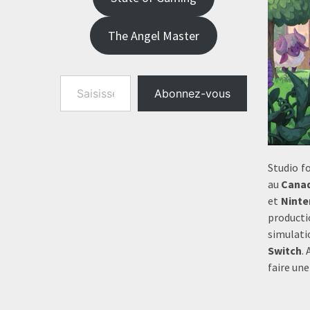
The Angel Master
Saisissez votre adresse e-mail…
Abonnez-vous
Studio f
au
Cana
et
Ninte
productio
simulati
Switch
.
faire une