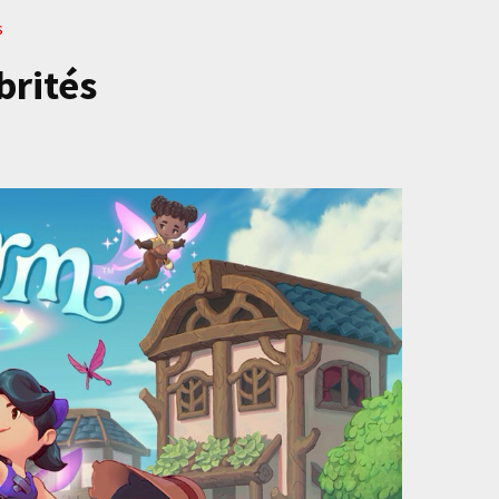
s
brités