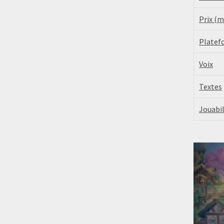
Prix (
Platef
Voix
Textes
Jouabil