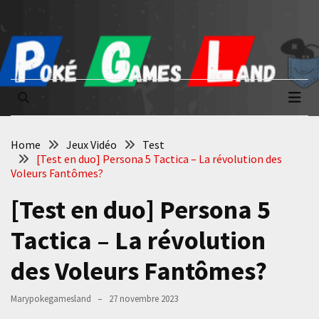
Skip
Skip
to
to
content
content
Poké Games
La passion du jeu vidéo
Land
Home
Jeux Vidéo
Test
[Test en duo] Persona 5 Tactica – La révolution des
Voleurs Fantômes?
[Test en duo] Persona 5
Tactica – La révolution
des Voleurs Fantômes?
Marypokegamesland
27 novembre 2023