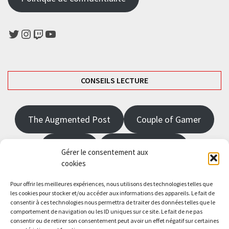
Twitter
Instagram
Twitch
YouTube
CONSEILS LECTURE
The Augmented Post
Couple of Gamer
JRPGFR
State of Gaming
Gérer le consentement aux
cookies
The Angel Master
Pour offrir les meilleures expériences, nous utilisons des technologies telles que
les cookies pour stocker et/ou accéder aux informations des appareils. Le fait de
consentir à ces technologies nous permettra de traiter des données telles que le
Saisissez votre adresse e-mail…
comportement de navigation ou les ID uniques sur ce site. Le fait de ne pas
Abonnez-vous
consentir ou de retirer son consentement peut avoir un effet négatif sur certaines