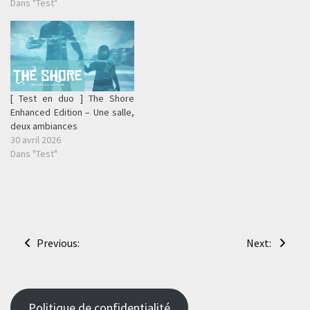
Dans "Test"
[ Test en duo ] The Shore
Enhanced Edition – Une salle,
deux ambiances
30 avril 2026
Dans "Test"
Navigation
Previous:
Next:
de
l’article
Politique de confidentialité