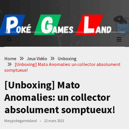
Skip
Skip
to
to
content
content
Poké Games
La passion du jeu vidéo
Land
Home
Jeux Vidéo
Unboxing
[Unboxing] Mato Anomalies: un collector absolument
somptueux!
[Unboxing] Mato
Anomalies: un collector
absolument somptueux!
Marypokegamesland
22 mars 2023