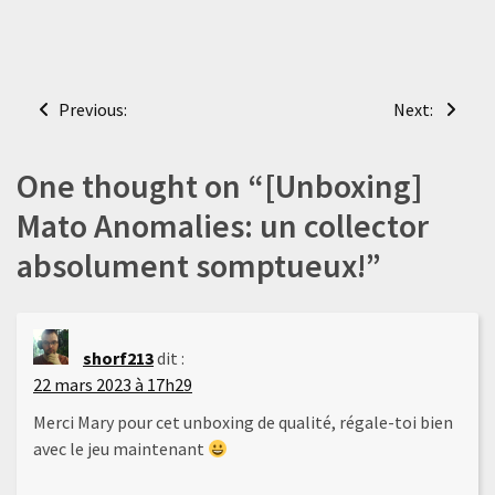
Navigation
Previous:
Next:
de
l’article
One thought on “
[Unboxing]
Mato Anomalies: un collector
absolument somptueux!
”
shorf213
dit :
22 mars 2023 à 17h29
Merci Mary pour cet unboxing de qualité, régale-toi bien
avec le jeu maintenant