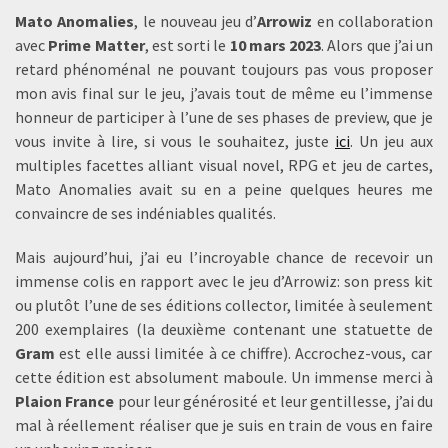
Mato Anomalies
, le nouveau jeu d’
Arrowiz
en collaboration
avec
Prime Matter
, est sorti le
10 mars 2023
. Alors que j’ai un
retard phénoménal ne pouvant toujours pas vous proposer
mon avis final sur le jeu, j’avais tout de même eu l’immense
honneur de participer à l’une de ses phases de preview, que je
vous invite à lire, si vous le souhaitez, juste
ici
. Un jeu aux
multiples facettes alliant visual novel, RPG et jeu de cartes,
Mato Anomalies avait su en a peine quelques heures me
convaincre de ses indéniables qualités.
Mais aujourd’hui, j’ai eu l’incroyable chance de recevoir un
immense colis en rapport avec le jeu d’Arrowiz: son press kit
ou plutôt l’une de ses éditions collector, limitée à seulement
200 exemplaires (la deuxième contenant une statuette de
Gram
est elle aussi limitée à ce chiffre). Accrochez-vous, car
cette édition est absolument maboule. Un immense merci à
Plaion France
pour leur générosité et leur gentillesse, j’ai du
mal à réellement réaliser que je suis en train de vous en faire