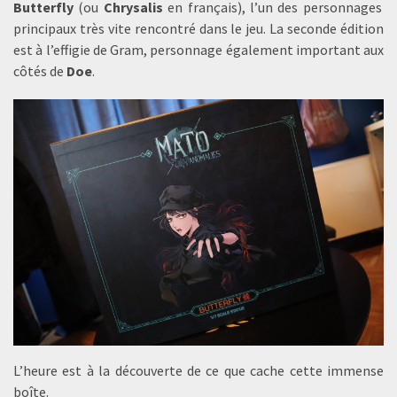
Butterfly
(ou
Chrysalis
en français), l’un des personnages
principaux très vite rencontré dans le jeu. La seconde édition
est à l’effigie de Gram, personnage également important aux
côtés de
Doe
.
L’heure est à la découverte de ce que cache cette immense
boîte.