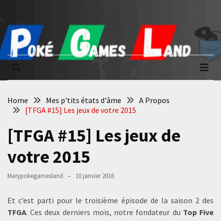
Skip
Skip
to
to
content
content
Poké Games
La passion du jeu vidéo
Land
Home
Mes p'tits états d'âme
A Propos
[TFGA #15] Les jeux de votre 2015
[TFGA #15] Les jeux de
votre 2015
Marypokegamesland
10 janvier 2016
Et c’est parti pour le troisième épisode de la saison 2 des
TFGA
. Ces deux derniers mois, notre fondateur du
Top Five