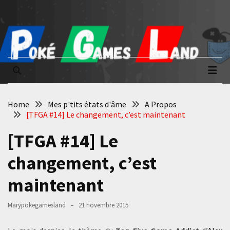
Skip
Skip
to
to
content
content
Poké Games
La passion du jeu vidéo
Land
Home
Mes p'tits états d'âme
A Propos
[TFGA #14] Le changement, c’est maintenant
[TFGA #14] Le
changement, c’est
maintenant
Marypokegamesland
21 novembre 2015