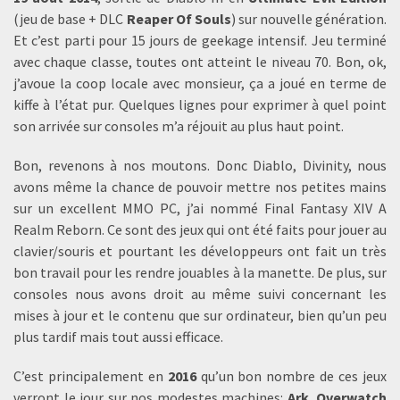
(jeu de base + DLC
Reaper Of Souls
) sur nouvelle génération.
Et c’est parti pour 15 jours de geekage intensif. Jeu terminé
avec chaque classe, toutes ont atteint le niveau 70. Bon, ok,
j’avoue la coop locale avec monsieur, ça a joué en terme de
kiffe à l’état pur. Quelques lignes pour exprimer à quel point
son arrivée sur consoles m’a réjouit au plus haut point.
Bon, revenons à nos moutons. Donc Diablo, Divinity, nous
avons même la chance de pouvoir mettre nos petites mains
sur un excellent MMO PC, j’ai nommé Final Fantasy XIV A
Realm Reborn. Ce sont des jeux qui ont été faits pour jouer au
clavier/souris et pourtant les développeurs ont fait un très
bon travail pour les rendre jouables à la manette. De plus, sur
consoles nous avons droit au même suivi concernant les
mises à jour et le contenu que sur ordinateur, bien qu’un peu
plus tardif mais tout aussi efficace.
C’est principalement en
2016
qu’un bon nombre de ces jeux
verront le jour sur nos modestes machines:
Ark
,
Overwatch