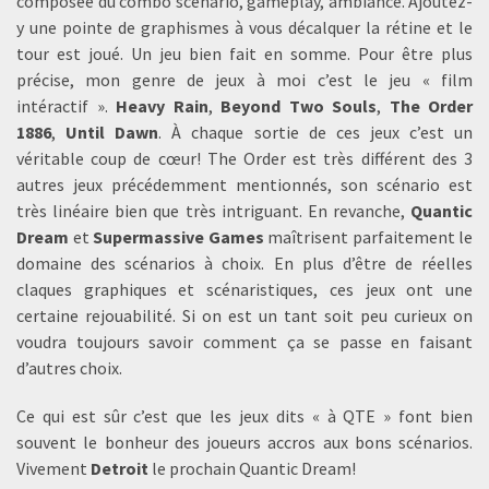
composée du combo scénario, gameplay, ambiance. Ajoutez-
y une pointe de graphismes à vous décalquer la rétine et le
tour est joué. Un jeu bien fait en somme. Pour être plus
précise, mon genre de jeux à moi c’est le jeu « film
intéractif ».
Heavy Rain
,
Beyond Two Souls
,
The Order
1886
,
Until Dawn
. À chaque sortie de ces jeux c’est un
véritable coup de cœur! The Order est très différent des 3
autres jeux précédemment mentionnés, son scénario est
très linéaire bien que très intriguant. En revanche,
Quantic
Dream
et
Supermassive Games
maîtrisent parfaitement le
domaine des scénarios à choix. En plus d’être de réelles
claques graphiques et scénaristiques, ces jeux ont une
certaine rejouabilité. Si on est un tant soit peu curieux on
voudra toujours savoir comment ça se passe en faisant
d’autres choix.
Ce qui est sûr c’est que les jeux dits « à QTE » font bien
souvent le bonheur des joueurs accros aux bons scénarios.
Vivement
Detroit
le prochain Quantic Dream!