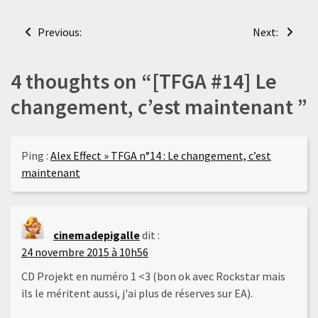
Navigation
Previous:
Next:
de
l’article
4 thoughts on “
[TFGA #14] Le
changement, c’est maintenant
”
Ping :
Alex Effect » TFGA n°14 : Le changement, c’est
maintenant
cinemadepigalle
dit :
24 novembre 2015 à 10h56
CD Projekt en numéro 1 <3 (bon ok avec Rockstar mais
ils le méritent aussi, j'ai plus de réserves sur EA).