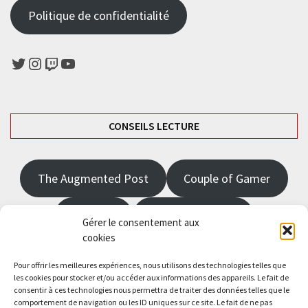
Politique de confidentialité
Twitter
Instagram
Twitch
YouTube
CONSEILS LECTURE
The Augmented Post
Couple of Gamer
JRPGFR
State of Gaming
Gérer le consentement aux
cookies
The Angel Master
Pour offrir les meilleures expériences, nous utilisons des technologies telles que
les cookies pour stocker et/ou accéder aux informations des appareils. Le fait de
consentir à ces technologies nous permettra de traiter des données telles que le
Saisissez votre adresse e-mail…
comportement de navigation ou les ID uniques sur ce site. Le fait de ne pas