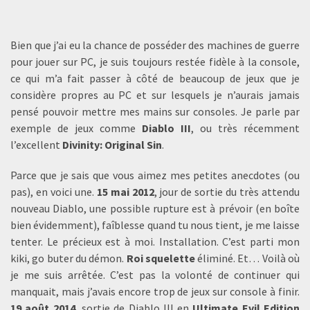
Bien que j’ai eu la chance de posséder des machines de guerre
pour jouer sur PC, je suis toujours restée fidèle à la console,
ce qui m’a fait passer à côté de beaucoup de jeux que je
considère propres au PC et sur lesquels je n’aurais jamais
pensé pouvoir mettre mes mains sur consoles. Je parle par
exemple de jeux comme
Diablo III
, ou très récemment
l’excellent
Divinity: Original Sin
.
Parce que je sais que vous aimez mes petites anecdotes (ou
pas), en voici une.
15 mai 2012
, jour de sortie du très attendu
nouveau Diablo, une possible rupture est à prévoir (en boîte
bien évidemment), faîblesse quand tu nous tient, je me laisse
tenter. Le précieux est à moi. Installation. C’est parti mon
kiki, go buter du démon.
Roi squelette
éliminé. Et… Voilà où
je me suis arrêtée. C’est pas la volonté de continuer qui
manquait, mais j’avais encore trop de jeux sur console à finir.
19 août 2014
, sortie de Diablo III en
Ultimate Evil Edition