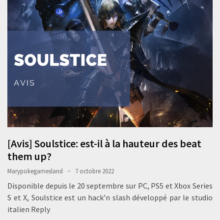
[Avis] Soulstice: est-il à la hauteur des beat
them up?
Marypokegamesland
7 octobre 2022
Disponible depuis le 20 septembre sur PC, PS5 et Xbox Series
S et X, Soulstice est un hack’n slash développé par le studio
italien Reply