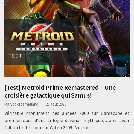
[Test] Metroid Prime Remastered – Une
croisière galactique qui Samus!
Marypokegamesland
20 août 2023
Véritable monument des années 2000 sur Gamecube et
premier opus d’une trilogie devenue mythique, après avoir
fait un bref retour sur Wii en 2009, Metroid