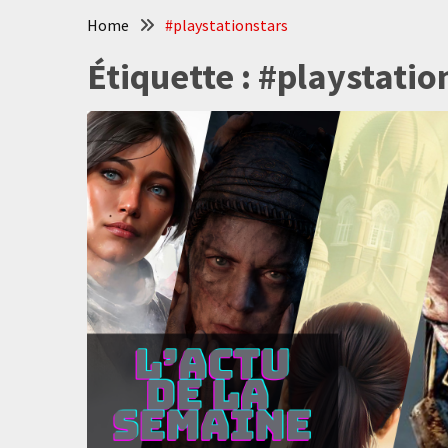
Home
#playstationstars
Étiquette :
#playstatio