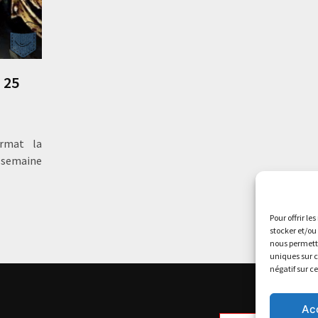
 25
rmat la
 semaine
Pour offrir le
stocker et/ou
nous permettr
uniques sur c
négatif sur c
Ac