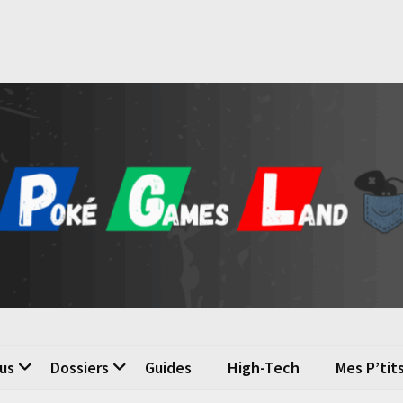
é Games Land
n du jeu vidéo
us
Dossiers
Guides
High-Tech
Mes P’tit