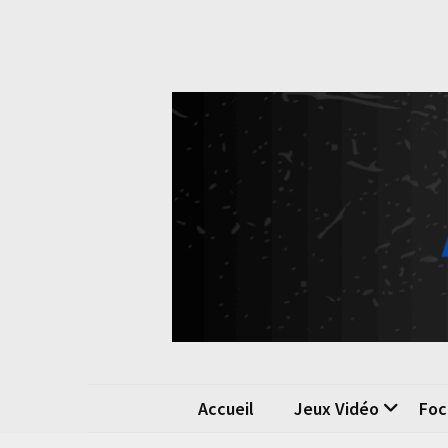
Skip
Skip
to
to
content
content
Pok
La passio
Accueil
Jeux Vidéo
Foc