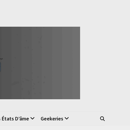
s États D’âme
Geekeries