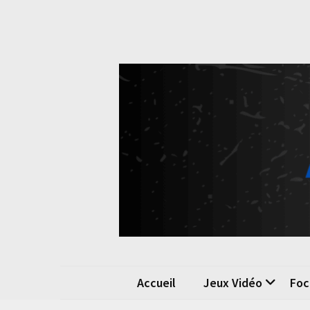
Skip
Skip
to
to
content
content
Pok
La passio
Accueil
Jeux Vidéo
Foc