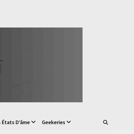
s États D’âme
Geekeries