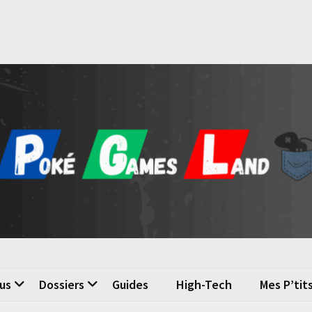
é Games Land
n du jeu vidéo
us
Dossiers
Guides
High-Tech
Mes P’tit