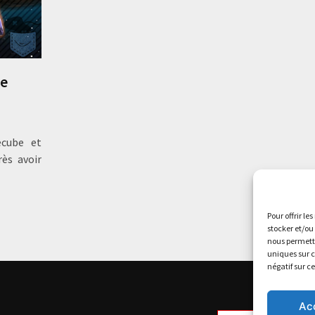
ne
ecube et
rès avoir
Pour offrir le
stocker et/ou
nous permettr
uniques sur c
négatif sur c
Ac