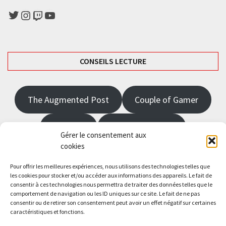
Twitter
Instagram
Twitch
YouTube
CONSEILS LECTURE
The Augmented Post
Couple of Gamer
JRPGFR
State of Gaming
Gérer le consentement aux
cookies
The Angel Master
Pour offrir les meilleures expériences, nous utilisons des technologies telles que
les cookies pour stocker et/ou accéder aux informations des appareils. Le fait de
Saisissez votre adresse e-mail…
consentir à ces technologies nous permettra de traiter des données telles que le
comportement de navigation ou les ID uniques sur ce site. Le fait de ne pas
Abonnez-vous
consentir ou de retirer son consentement peut avoir un effet négatif sur certaines
caractéristiques et fonctions.