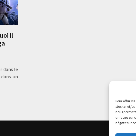
oi il
ga
r dans le
 dans un
Pour offrir le
stocker et/ou
nous permettr
uniques sur c
négatif sur c