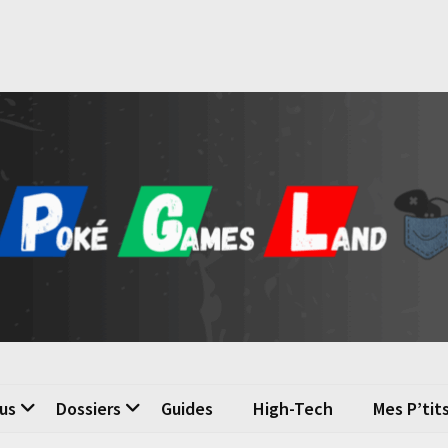
é Games Land
n du jeu vidéo
us
Dossiers
Guides
High-Tech
Mes P’tit