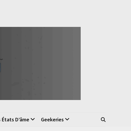
s États D’âme
Geekeries