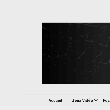
Skip
Skip
to
to
content
content
Pok
La passio
Accueil
Jeux Vidéo
Foc