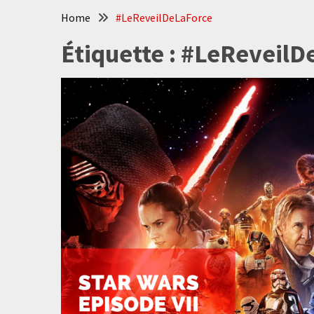
Home
#LeReveilDeLaForce
Étiquette :
#LeReveilD