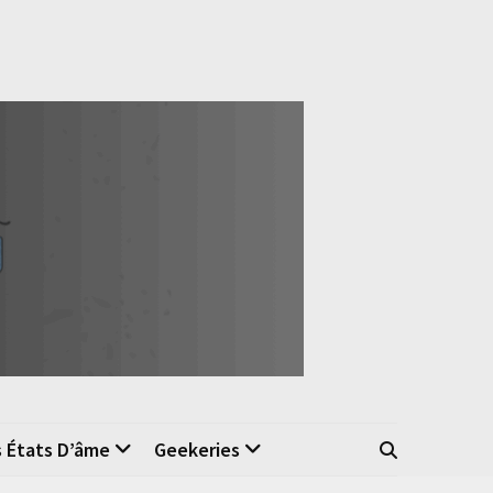
s États D’âme
Geekeries