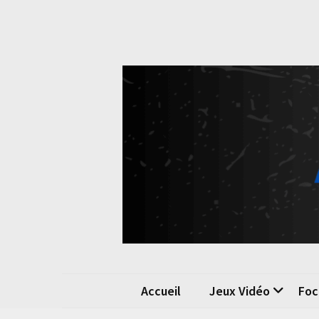
Skip
Skip
to
to
content
content
Pok
La passio
Accueil
Jeux Vidéo
Foc