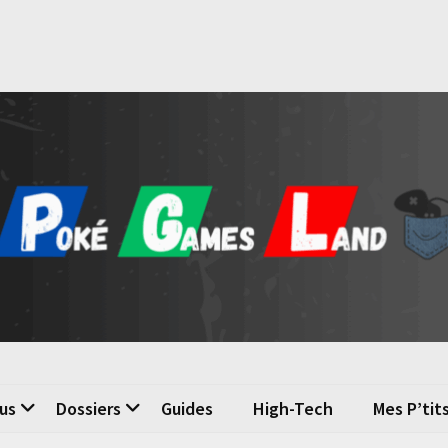
é Games Land
n du jeu vidéo
us
Dossiers
Guides
High-Tech
Mes P’tit