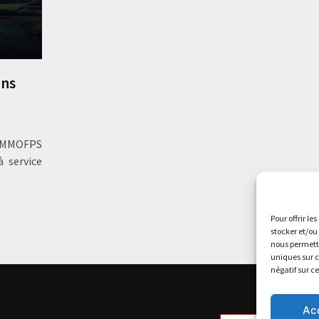
ans
n MMOFPS
 service
Pour offrir le
stocker et/ou
nous permettr
uniques sur c
négatif sur c
Ac