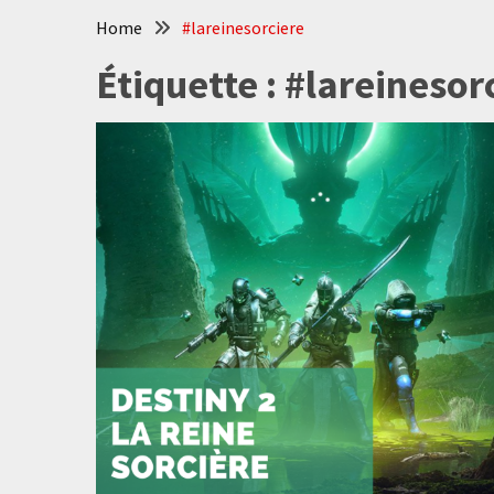
Home
#lareinesorciere
Étiquette :
#lareinesor