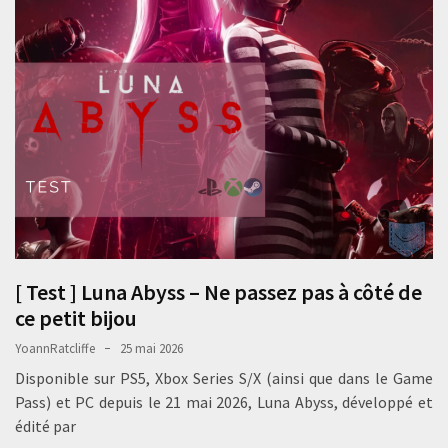
[ Test ] Luna Abyss – Ne passez pas à côté de
ce petit bijou
YoannRatcliffe
25 mai 2026
Disponible sur PS5, Xbox Series S/X (ainsi que dans le Game
Pass) et PC depuis le 21 mai 2026, Luna Abyss, développé et
édité par