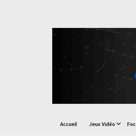
Skip
Skip
to
to
content
content
Pok
La passio
Accueil
Jeux Vidéo
Foc