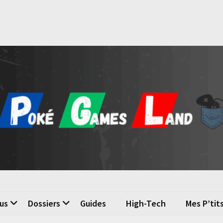
é Games Land
n du jeu vidéo
us
Dossiers
Guides
High-Tech
Mes P’tit