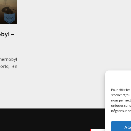
obyl –
Chernobyl
orld, en
Pour offrir le
stocker et/ou
nous permettr
uniques sur c
négatif sur c
Ac