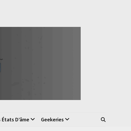
s États D’âme
Geekeries