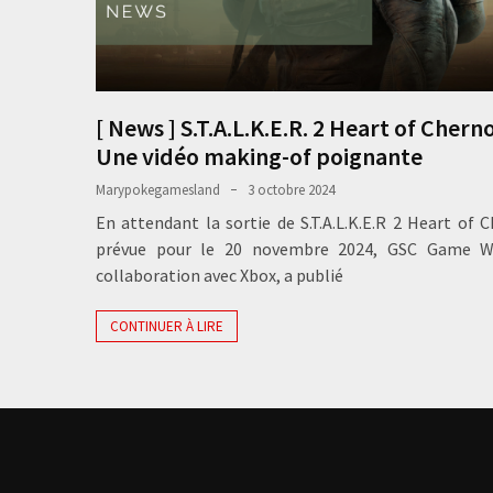
[ News ] S.T.A.L.K.E.R. 2 Heart of Chern
Une vidéo making-of poignante
Marypokegamesland
3 octobre 2024
En attendant la sortie de S.T.A.L.K.E.R 2 Heart of 
prévue pour le 20 novembre 2024, GSC Game W
collaboration avec Xbox, a publié
CONTINUER À LIRE