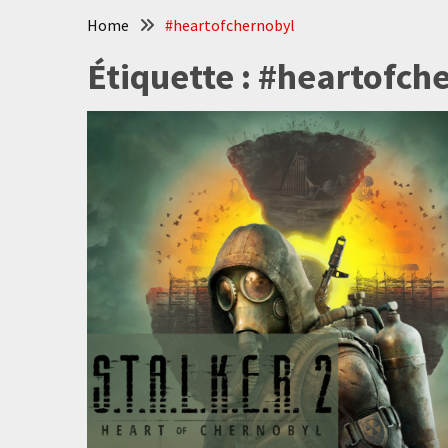
Home
#heartofchernobyl
Étiquette :
#heartofch