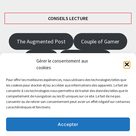
CONSEILS LECTURE
The Augmented Post
Couple of Gamer
JRPGFR
State of Gaming
Gérer le consentement aux
cookies
The Angel Master
Pour offrir les meilleures expériences, nous utilisons des technologies telles que
les cookies pour stocker et/ou accéder aux informations des appareils. Le fait de
consentir à ces technologies nous permettra de traiter des données telles que le
Saisissez votre adresse e-mail…
comportement de navigation ou les ID uniques sur ce site. Le fait de ne pas
Abonnez-vous
consentir ou de retirer son consentement peut avoir un effet négatif sur certaines
caractéristiques et fonctions.
Accepter