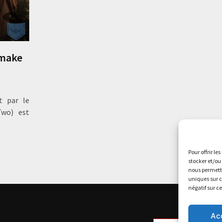
emake
t par le
Two) est
Pour offrir le
stocker et/ou
nous permettr
uniques sur c
négatif sur c
Ac