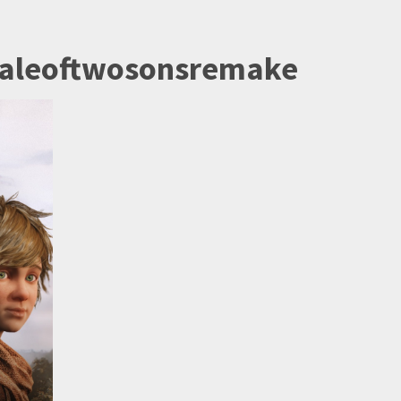
taleoftwosonsremake