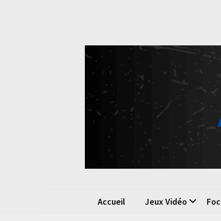
Skip
Skip
to
to
content
content
Pok
La passio
Accueil
Jeux Vidéo
Foc