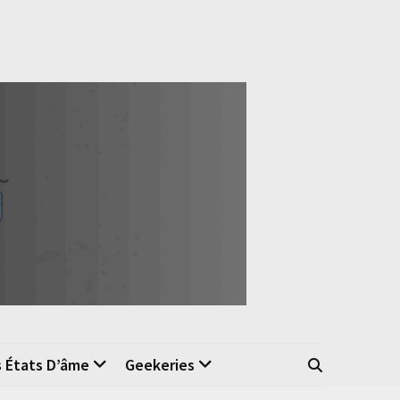
s États D’âme
Geekeries