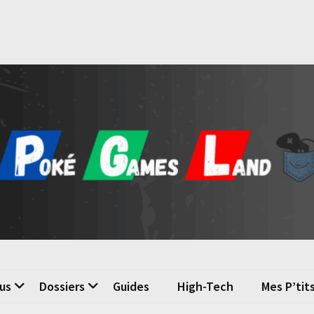
é Games Land
n du jeu vidéo
us
Dossiers
Guides
High-Tech
Mes P’tit