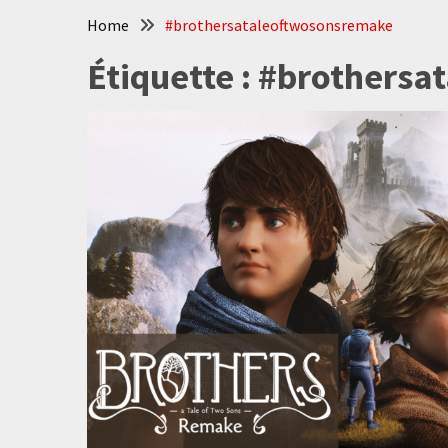
Home
#brothersataleoftwosonsremake
Étiquette :
#brothersa