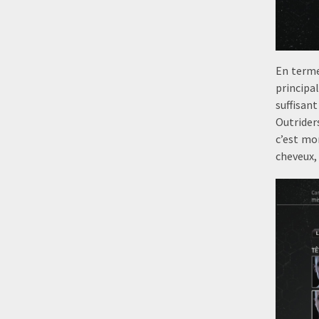
En terme
principa
suffisan
Outrider
c’est mo
cheveux, 