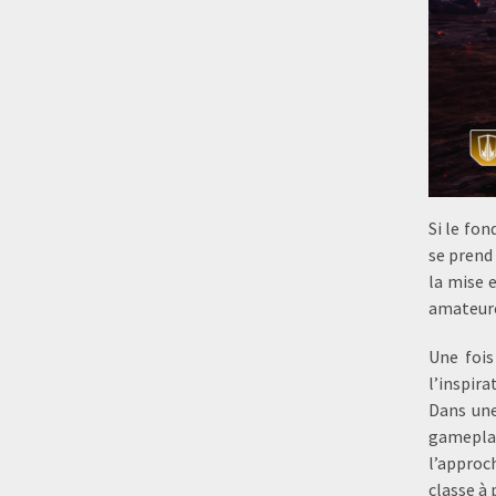
Si le fon
se prend
la mise 
amateure
Une fois
l’inspir
Dans une
gameplay
l’approc
classe à