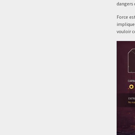
dangers q
Force es
implique
vouloir c