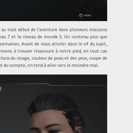
au tout début de l’aventure dans plusieurs missions
iveau 7 et le niveau de monde 5. Un contenu plus que
semaines. Avant de nous atteler dans le vif du sujet,
inons à trouver chaussure à notre pied, en tout cas
choix du visage, couleur de peau et des yeux, coupe de
ut du compte, on tend à aller vers le moindre mal.