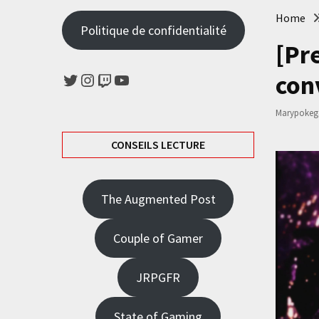
Home
Politique de confidentialité
[Pr
Twitter
Instagram
Twitch
YouTube
con
Marypokeg
CONSEILS LECTURE
The Augmented Post
Couple of Gamer
JRPGFR
State of Gaming