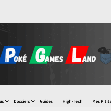
é Games Land
n du jeu vidéo
us
Dossiers
Guides
High-Tech
Mes P’tit