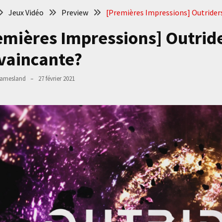
Jeux Vidéo
Preview
[Premières Impressions] Outrider
emières Impressions] Outrid
vaincante?
amesland
27 février 2021