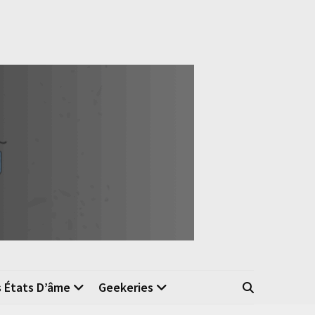
s États D’âme
Geekeries