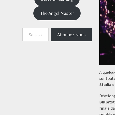
The Angel Master
Saisissez votre adresse e-mail…
Abonnez-vous
A quelqu
sur tout
Stadia e
Dévelop
Bullets
finale d
semble êt