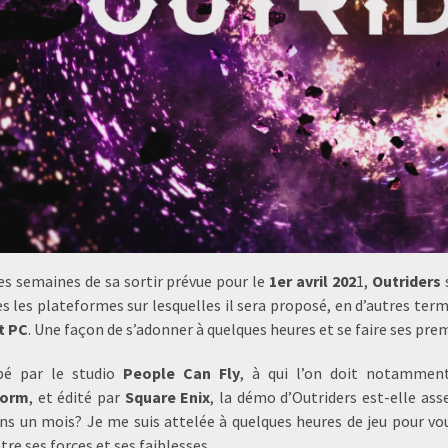
es semaines de sa sortir prévue pour le
1er avril 202
1,
Outriders
s
es les plateformes sur lesquelles il sera proposé, en d’autres ter
t PC
. Une façon de s’adonner à quelques heures et se faire ses prem
pé par le studio
People Can Fly
, à qui l’on doit notammen
torm
, et édité par
Square Enix
, la démo d’Outriders est-elle ass
ans un mois? Je me suis attelée à quelques heures de jeu pour vou
re ses forces et ses faiblesses.