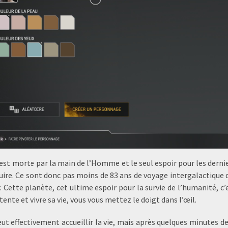
 est morte par la main de l’Homme et le seul espoir pour les derni
uire. Ce sont donc pas moins de 83 ans de voyage intergalactique q
r. Cette planète, cet ultime espoir pour la survie de l’humanité, c
tente et vivre sa vie, vous vous mettez le doigt dans l’œil.
t effectivement accueillir la vie, mais après quelques minutes de j