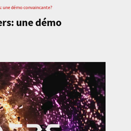
s: une démo convaincante?
ers: une démo