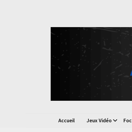
Skip
Skip
to
to
content
content
Pok
La passio
Accueil
Jeux Vidéo
Foc