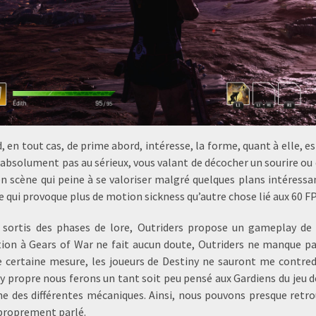
d, en tout cas, de prime abord, intéresse, la forme, quant à elle, e
 absolument pas au sérieux, vous valant de décocher un sourire ou
en scène qui peine à se valoriser malgré quelques plans intéres
 qui provoque plus de motion sickness qu’autre chose lié aux 60 FP
 sortis des phases de lore, Outriders propose un gameplay de c
ation à Gears of War ne fait aucun doute, Outriders ne manque pas
 certaine mesure, les joueurs de Destiny ne sauront me contredi
 propre nous ferons un tant soit peu pensé aux Gardiens du jeu de
he des différentes mécaniques. Ainsi, nous pouvons presque retro
 proprement parlé.