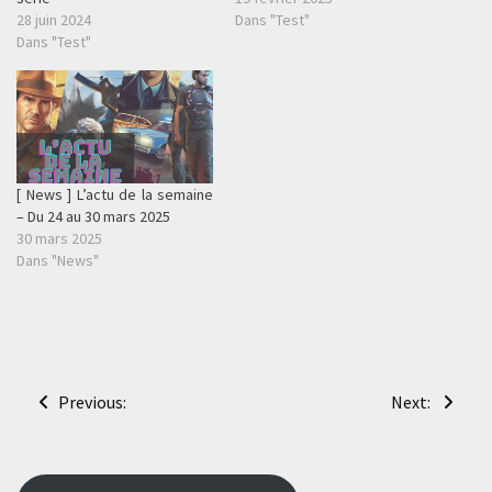
28 juin 2024
Dans "Test"
Dans "Test"
[ News ] L’actu de la semaine
– Du 24 au 30 mars 2025
30 mars 2025
Dans "News"
Navigation
Previous:
Next:
de
l’article