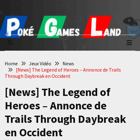
Skip
Skip
to
to
content
content
Poké Games
La passion du jeu vidéo
Land
Home
Jeux Vidéo
News
[News] The Legend of Heroes – Annonce de Trails
Through Daybreak en Occident
[News] The Legend of
Heroes – Annonce de
Trails Through Daybreak
en Occident