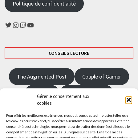
Politique de confidentialité
Twitter
Instagram
Twitch
YouTube
CONSEILS LECTURE
The Augmented Post
Couple of Gamer
JRPGFR
State of Gaming
Gérer le consentement aux
cookies
The Angel Master
Pour offrir les meilleures expériences, nous utilisons des technologies telles que
les cookies pour stocker et/ou accéder aux informations des appareils. Le fait de
consentir à ces technologies nous permettra de traiter des données telles que le
Saisissez votre adresse e-mail…
comportement de navigation ou les ID uniques sur ce site. Le fait de ne pas
Abonnez-vous
consentir ou de retirer son consentement peut avoir un effet négatif sur certaines