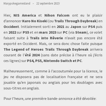
Marypokegamesland
22 septembre 2023
Hier,
NIS America
et
Nihon Falcom
ont eu le plaisir
d’annoncer
Kuro No Kiseki
(ou
Trails Through Daybreak
) en
Occident
. Initialement sorti en
2021
au
Japon
sur
PS4
puis
en
2022
sur
PS5
et en
mars 2023
sur
PC
(via
Steam
), ce volet
faisant suite à
Trails into Rêverie
n’avait pas encore été
exporté en Occident. Mais, ce sera donc chose faite puisque
The Legend of Heroes Trails Through Daybreak
arrivera
courant de l’
été 2024
(sans date précise à l’heure où j’écris
ces lignes) sur
PS4, PS5, Nintendo Switch et PC
.
Malheureusement, comme à l’accoutumée pour la licence, le
jeu ne disposera pas de localisation française et ne sera
jouable qu’en japonais ou anglais pour les doublages avec
sous-titres en anglais.
Pour l’heure, une première bande-annonce a été dévoilée: