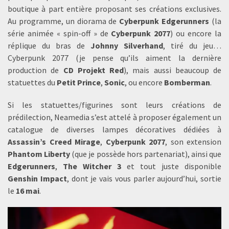
boutique à part entière proposant ses créations exclusives.
Au programme, un diorama de
Cyberpunk Edgerunners
(la
série animée « spin-off » de
Cyberpunk 2077
) ou encore la
réplique du bras de
Johnny Silverhand
, tiré du jeu…
Cyberpunk 2077 (je pense qu’ils aiment la dernière
production de
CD Projekt Red
), mais aussi beaucoup de
statuettes du
Petit Prince
,
Sonic
, ou encore
Bomberman
.
Si les statuettes/figurines sont leurs créations de
prédilection, Neamedia s’est attelé à proposer également un
catalogue de diverses lampes décoratives dédiées à
Assassin’s Creed Mirage
,
Cyberpunk 2077
, son extension
Phantom Liberty
(que je possède hors partenariat), ainsi que
Edgerunners
,
The Witcher 3
et tout juste disponible
Genshin Impact
, dont je vais vous parler aujourd’hui, sortie
le
16 mai
.