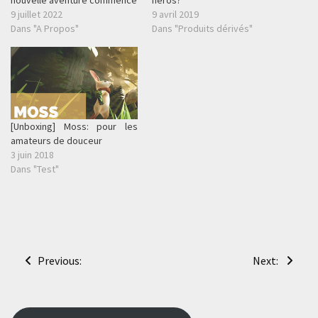
9 juillet 2022
9 avril 2019
Dans "A Propos"
Dans "Produits dérivés"
[Unboxing] Moss: pour les
amateurs de douceur
3 juin 2018
Dans "Test"
Navigation
Previous:
Next:
de
l’article