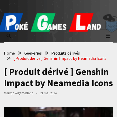
Skip
Skip
to
to
content
content
Poké Games
La passion du jeu vidéo
Land
Home
Geekeries
Produits dérivés
[ Produit dérivé ] Genshin Impact by Neamedia Icons
[ Produit dérivé ] Genshin
Impact by Neamedia Icons
Marypokegamesland
21 mai 2024