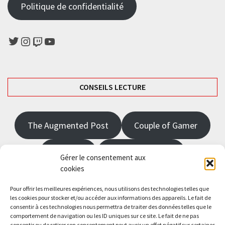
Politique de confidentialité
Twitter
Instagram
Twitch
YouTube
CONSEILS LECTURE
The Augmented Post
Couple of Gamer
JRPGFR
State of Gaming
Gérer le consentement aux
cookies
The Angel Master
Pour offrir les meilleures expériences, nous utilisons des technologies telles que
les cookies pour stocker et/ou accéder aux informations des appareils. Le fait de
consentir à ces technologies nous permettra de traiter des données telles que le
Saisissez votre adresse e-mail…
comportement de navigation ou les ID uniques sur ce site. Le fait de ne pas
Abonnez-vous
consentir ou de retirer son consentement peut avoir un effet négatif sur certaines