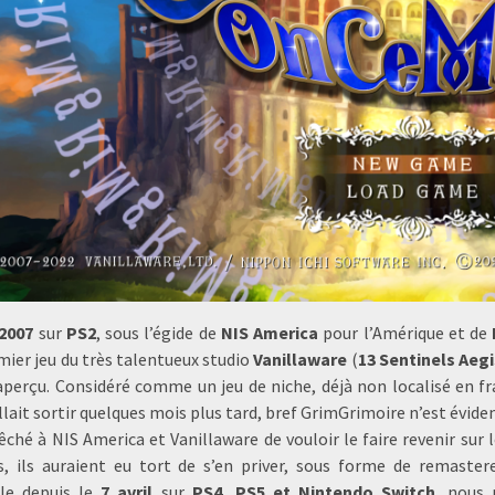
2007
sur
PS2
, sous l’égide de
NIS America
pour l’Amérique et de
mier jeu du très talentueux studio
Vanillaware
(
13 Sentinels Aeg
aperçu. Considéré comme un jeu de niche, déjà non localisé en fr
lait sortir quelques mois plus tard, bref GrimGrimoire n’est évide
ché à NIS America et Vanillaware de vouloir le faire revenir sur l
s, ils auraient eu tort de s’en priver, sous forme de remaster
le depuis le
7 avril
sur
PS4, PS5 et Nintendo Switch
, nous 