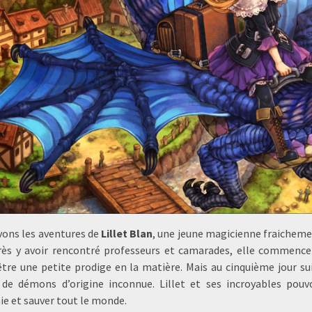
vons les aventures de
Lillet Blan
, une jeune magicienne fraicheme
rès y avoir rencontré professeurs et camarades, elle commence
tre une petite prodige en la matière. Mais au cinquième jour sui
 de démons d’origine inconnue. Lillet et ses incroyables pouv
ie et sauver tout le monde.