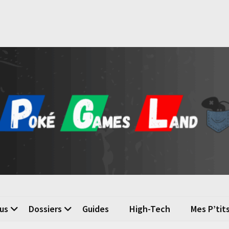
é Games Land
n du jeu vidéo
us
Dossiers
Guides
High-Tech
Mes P’tit