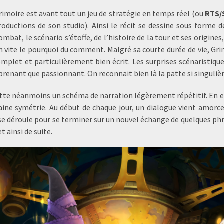
rimoire est avant tout un jeu de stratégie en temps réel (ou
RTS/
roductions de son studio). Ainsi le récit se dessine sous forme
mbat, le scénario s’étoffe, de l’histoire de la tour et ses origine
n vite le pourquoi du comment. Malgré sa courte durée de vie, Gri
mplet et particulièrement bien écrit. Les surprises scénaristiques
prenant que passionnant. On reconnait bien là la patte si singulière
tte néanmoins un schéma de narration légèrement répétitif. En eff
aine symétrie. Au début de chaque jour, un dialogue vient amorcer
e déroule pour se terminer sur un nouvel échange de quelques phra
et ainsi de suite.