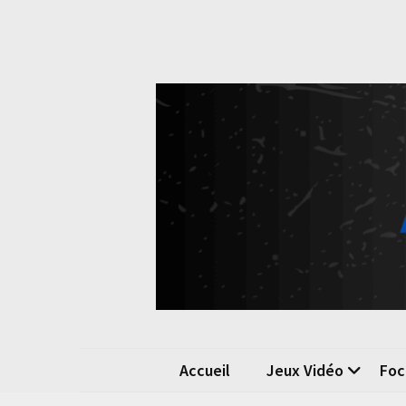
Skip
Skip
to
to
content
content
Pok
La passio
Accueil
Jeux Vidéo
Foc