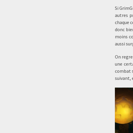
Si GrimG
autres p
chaque co
donc bie
moins co
aussi sur
On regre
une cert
combat s
suivant, 