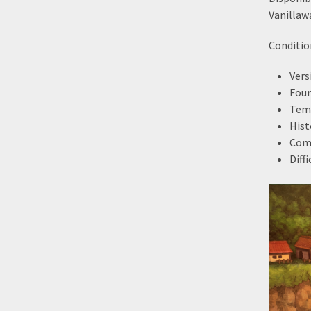
Vanillawa
Conditio
Vers
Four
Temp
Hist
Comp
Diffi