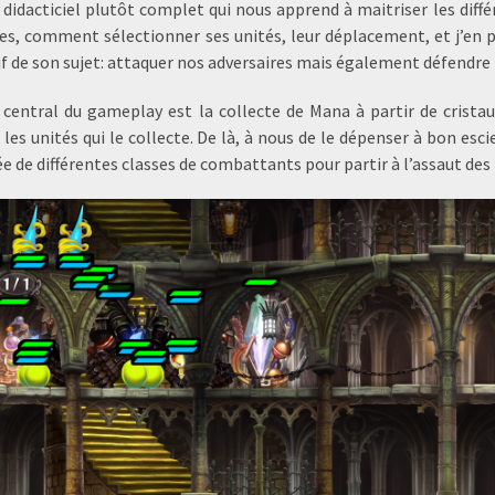
 didacticiel plutôt complet qui nous apprend à maitriser les diffé
ses, comment sélectionner ses unités, leur déplacement, et j’en
if de son sujet: attaquer nos adversaires mais également défendre 
 central du gameplay est la collecte de Mana à partir de cristau
 les unités qui le collecte. De là, à nous de le dépenser à bon es
e de différentes classes de combattants pour partir à l’assaut des