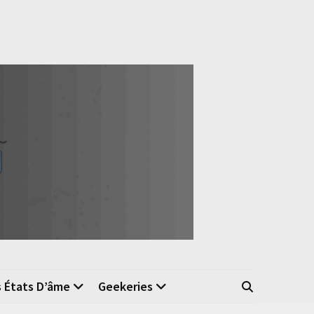
s États D’âme
Geekeries