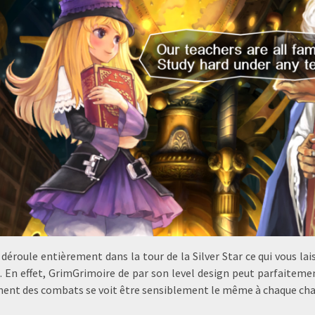
 déroule entièrement dans la tour de la Silver Star ce qui vous lai
 En effet, GrimGrimoire de par son level design peut parfaitem
ent des combats se voit être sensiblement le même à chaque cha