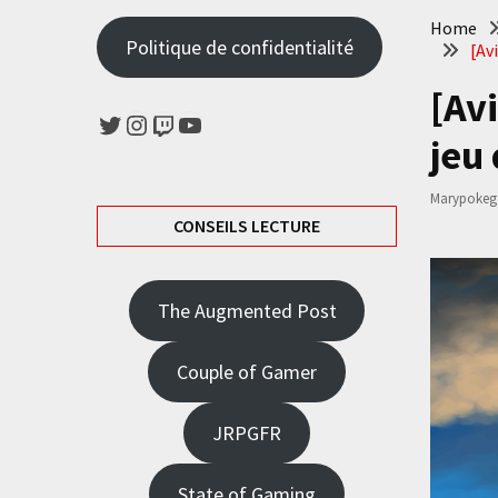
Home
Politique de confidentialité
[Av
[Av
Twitter
Instagram
Twitch
YouTube
jeu
Marypokeg
CONSEILS LECTURE
The Augmented Post
Couple of Gamer
JRPGFR
State of Gaming