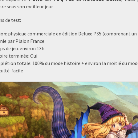
re sous son meilleur jour.
ns de test:
ion: physique commerciale en édition Deluxe PS5 (comprenant un m
nie par Plaion France
s de jeu: environ 13h
oire terminée: Oui
létion totale: 100% du mode histoire + environ la moitié du mode 
culté: facile