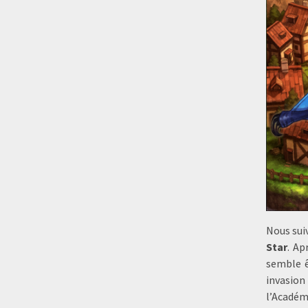
Nous sui
Star
. Ap
semble ê
invasion
l’Académ