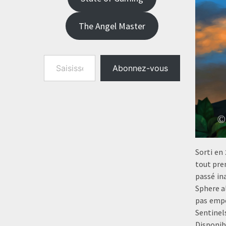
The Angel Master
Saisissez votre adresse e-mail…
Abonnez-vous
Sorti en
tout pre
passé in
Sphere al
pas empê
Sentinel
Disponib