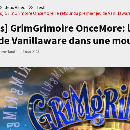
Jeux Vidéo
Test
is] GrimGrimoire OnceMore: le retour du premier jeu de Vanillaw
is] GrimGrimoire OnceMore: l
 de Vanillaware dans une mo
amesland
8 mai 2023