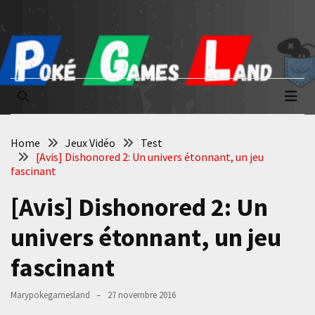
Skip
Skip
to
to
content
content
Poké Games
La passion du jeu vidéo
Land
Home
Jeux Vidéo
Test
[Avis] Dishonored 2: Un univers étonnant, un jeu
fascinant
[Avis] Dishonored 2: Un
univers étonnant, un jeu
fascinant
Marypokegamesland
27 novembre 2016