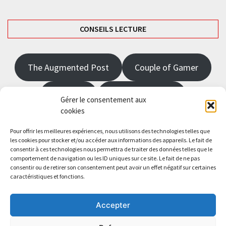
CONSEILS LECTURE
The Augmented Post
Couple of Gamer
JRPGFR
State of Gaming
Gérer le consentement aux
cookies
The Angel Master
Pour offrir les meilleures expériences, nous utilisons des technologies telles que
les cookies pour stocker et/ou accéder aux informations des appareils. Le fait de
consentir à ces technologies nous permettra de traiter des données telles que le
Saisissez votre adresse e-mail…
comportement de navigation ou les ID uniques sur ce site. Le fait de ne pas
Abonnez-vous
consentir ou de retirer son consentement peut avoir un effet négatif sur certaines
caractéristiques et fonctions.
Accepter