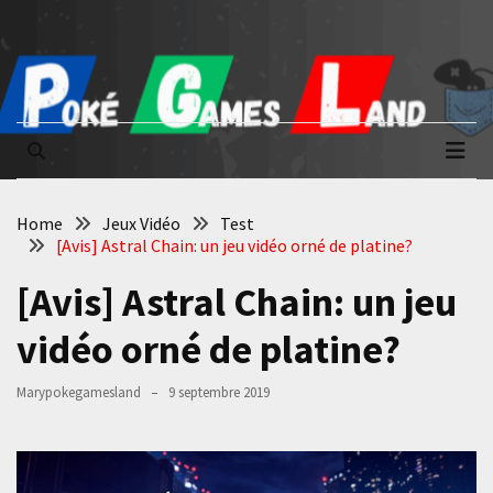
Skip
Skip
to
to
content
content
Poké Games
La passion du jeu vidéo
Land
Home
Jeux Vidéo
Test
[Avis] Astral Chain: un jeu vidéo orné de platine?
[Avis] Astral Chain: un jeu
vidéo orné de platine?
Marypokegamesland
9 septembre 2019