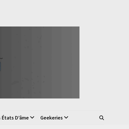
s États D’âme
Geekeries