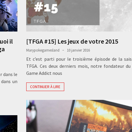
oi il
[TFGA #15] Les jeux de votre 2015
ga
Marypokegamesland
10 janvier 2016
Et c’est parti pour le troisième épisode de la sai
TFGA. Ces deux derniers mois, notre fondateur du
Game Addict nous
r dans le
 dans un
CONTINUER À LIRE