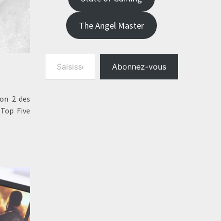
The Angel Master
Saisissez votre adresse e-mail…
Abonnez-vous
son 2 des
 Top Five