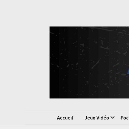
Skip
Skip
to
to
content
content
Pok
La passio
Accueil
Jeux Vidéo
Foc