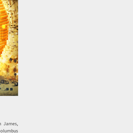
in James,
Columbus