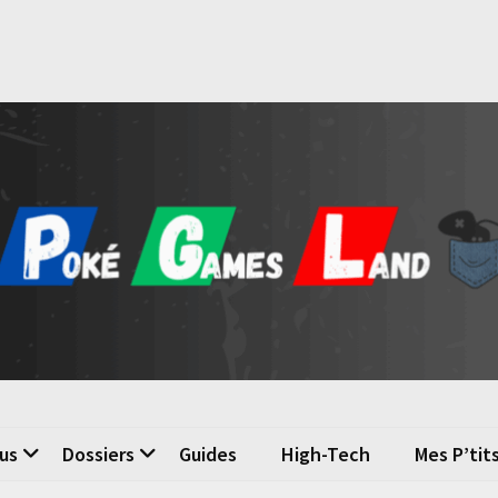
é Games Land
n du jeu vidéo
us
Dossiers
Guides
High-Tech
Mes P’tit