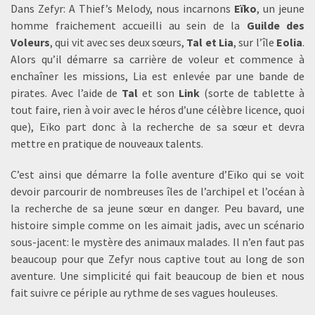
Dans Zefyr: A Thief’s Melody, nous incarnons
Eïko
, un jeune
homme fraichement accueilli au sein de la
Guilde des
Voleurs
, qui vit avec ses deux sœurs,
Tal et Lia
, sur l’île
Eolia
.
Alors qu’il démarre sa carrière de voleur et commence à
enchaîner les missions, Lia est enlevée par une bande de
pirates. Avec l’aide de
Tal
et son
Link
(sorte de tablette à
tout faire, rien à voir avec le héros d’une célèbre licence, quoi
que), Eïko part donc à la recherche de sa sœur et devra
mettre en pratique de nouveaux talents.
C’est ainsi que démarre la folle aventure d’Eïko qui se voit
devoir parcourir de nombreuses îles de l’archipel et l’océan à
la recherche de sa jeune sœur en danger. Peu bavard, une
histoire simple comme on les aimait jadis, avec un scénario
sous-jacent: le mystère des animaux malades. Il n’en faut pas
beaucoup pour que Zefyr nous captive tout au long de son
aventure. Une simplicité qui fait beaucoup de bien et nous
fait suivre ce périple au rythme de ses vagues houleuses.