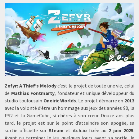
Zefyr: A Thief’s Melody
c’est le projet de toute une vie, celui
de
Mathias Fontmarty
, fondateur et unique développeur du
studio toulousain
Oneiric Worlds
. Le projet démarre en
2013
avec la volonté d’être un hommage aux jeux des années 90, la
PS2 et la GameCube, si chères à son cœur. Douze ans plus
tard, le projet est sur le point d’atteindre son apogée, sa
sortie officielle sur
Steam
et
itch.io
fixée au
2 juin 2025
.
Ayant pu terminer le jeu quelques jours avant sa sortie, je