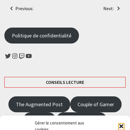
Navigation
Previous:
Next:
de
l’article
Politique de confidentialité
Twitter
Instagram
Twitch
YouTube
CONSEILS LECTURE
The Augmented Post
Couple of Gamer
JRPGFR
State of Gaming
Gérer le consentement aux
cookies