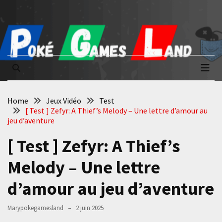
Skip
Skip
to
to
content
content
Poké Games
La passion du jeu vidéo
Land
Home
Jeux Vidéo
Test
[ Test ] Zefyr: A Thief’s Melody – Une lettre d’amour au
jeu d’aventure
[ Test ] Zefyr: A Thief’s
Melody – Une lettre
d’amour au jeu d’aventure
Marypokegamesland
2 juin 2025