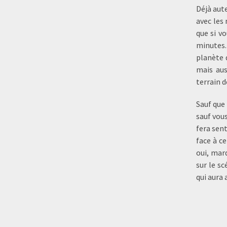
Déjà aut
avec les 
que si v
minutes.
planète 
mais aus
terrain d
Sauf que
sauf vou
fera sent
face à c
oui, marq
sur le s
qui aura