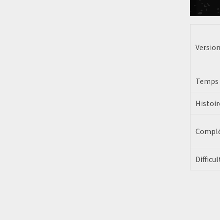
Versio
Temps 
Histoi
Complé
Difficul