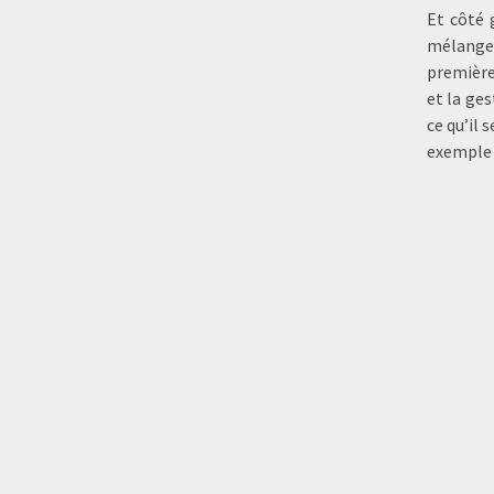
Et côté 
mélange 
première
et la ges
ce qu’il 
exemple d