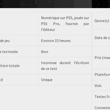
Numérique sur PS5, jouée sur
Genre(s)
n
PS5 Pro, fournie par
l’éditeur
Date de s
de jeu
Environ 15 heures
re terminée
Non
Prix (ma
Inconnue durant l’écriture
tion totale
de ce test
Platefor
té
Unique
Voix
Textes fr
Connexio