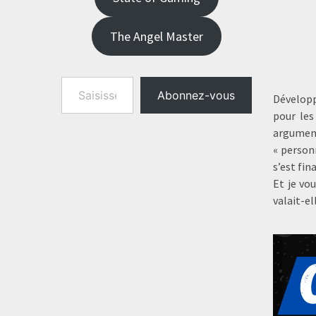
The Angel Master
Saisissez votre adresse e-mail…
Abonnez-vous
Développ
pour les
argument
« person
s’est fin
Et je vou
valait-el