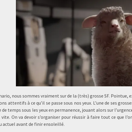
nario, nous sommes vraiment sur de la (très) grosse SF. Pointue, 
ns attentifs à ce qu’il se passe sous nos yeux. L’une de ses grosse
e de temps sous les yeux en permanence, jouant alors sur l’urgence
s vite. On va devoir s’organiser pour réussir à faire tout ce que 
u actuel avant de finir ensoleillé.