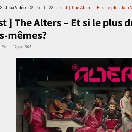
Jeux Vidéo
Test
[ Test ] The Alters – Et si le plus dur
st ] The Alters – Et si le plus
s-mêmes?
iffe
12 juin 2025