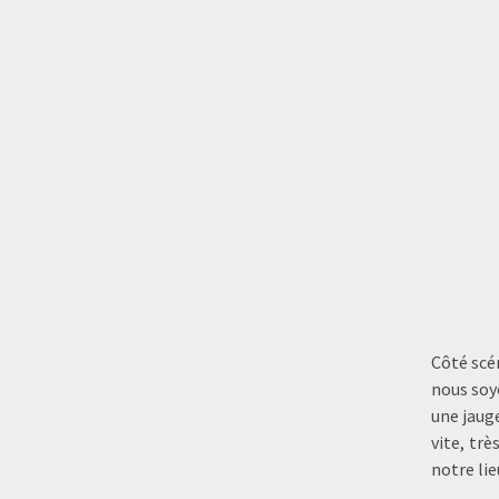
Côté scé
nous soyo
une jaug
vite, trè
notre lie