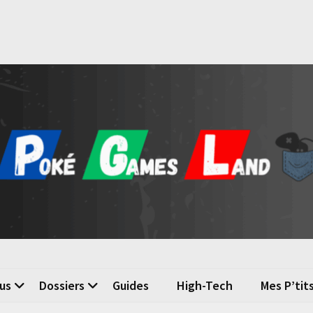
é Games Land
n du jeu vidéo
us
Dossiers
Guides
High-Tech
Mes P’tit