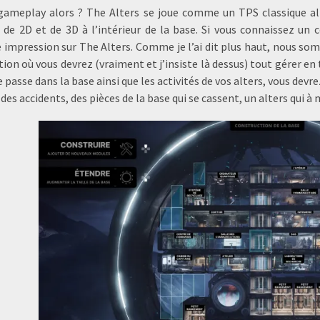
gameplay alors ? The Alters se joue comme un TPS classique alt
de 2D et de 3D à l’intérieur de la base. Si vous connaissez un c
 impression sur The Alters. Comme je l’ai dit plus haut, nous som
tion où vous devrez (vraiment et j’insiste là dessus) tout gérer en 
se passe dans la base ainsi que les activités de vos alters, vous de
es accidents, des pièces de la base qui se cassent, un alters qui à 