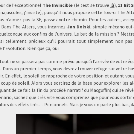
eur de l’exceptionnel
The Invincible
(le test se trouve
là
),
11 Bit 
majuscules, j’insiste), puisqu’il nous propose cette fois-ci The A
ous n’aimez pas la SF, passez votre chemin. Pour les autres, asse
 Dans The Alters, vous incarnez
Jan Dolski
, simple mécano qui
quelconque aux confins de l’univers. Le but de la mission ? Mettr
si tellement précieux qu’il pourrait tout simplement non pas
e l’Evolution. Rien que ça, oui.
 tout ne se passera pas comme prévu puisqu’à l’arrivée de votre 
s. Dans un premier temps, vous devrez trouver refuge sur votre bas
ir. En effet, le soleil se rapproche de votre position et autant vou
e coup de soleil. Alors vous sortirez de la base pour explorer les
uant de ce fait la fin du procédé narratif du Macguffin) qui se ré
cénario, sachez que très vite vous comprenez que pour vous sortir
 alors des effets très… Personnels. Mais je vous en parle plus bas,