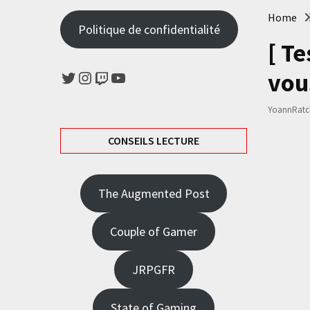
Home
Politique de confidentialité
[ Te
Twitter
Instagram
Twitch
YouTube
vou
YoannRatcl
CONSEILS LECTURE
The Augmented Post
Couple of Gamer
JRPGFR
State of Gaming