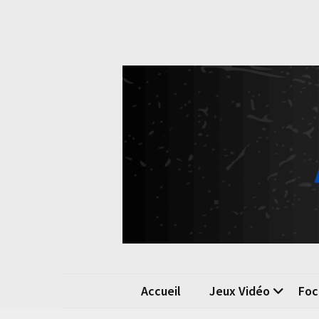
Skip
Skip
to
to
content
content
Pok
La passio
Accueil
Jeux Vidéo
Foc