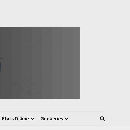
s États D’âme
Geekeries