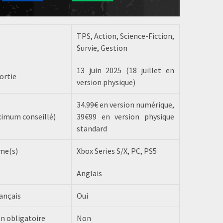
TPS, Action, Science-Fiction,
Survie, Gestion
13 juin 2025 (18 juillet en
ortie
version physique)
34.99€ en version numérique,
ximum conseillé)
39€99 en version physique
standard
me(s)
Xbox Series S/X, PC, PS5
Anglais
ançais
Oui
n obligatoire
Non