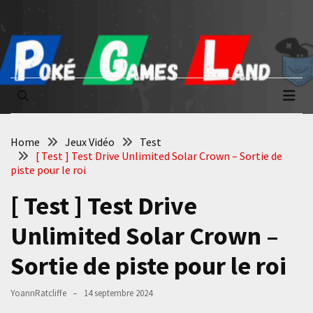
Skip
Skip
to
to
content
content
Poké Games
La passion du jeu vidéo
Land
Home
Jeux Vidéo
Test
[ Test ] Test Drive Unlimited Solar Crown – Sortie de
piste pour le roi
[ Test ] Test Drive
Unlimited Solar Crown –
Sortie de piste pour le roi
YoannRatcliffe
14 septembre 2024