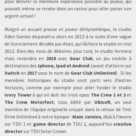
pour délivrer la meilleure expérience possible au joueur, qui
pouvait même se rendre dans un casino pour aller parier son
argent virtuel !
Malgré un accueil presse et joueur dithyrambique, le studio
Eden Games disparaitra alors en 2013 à la suite d’une vague
de licenciement décidée par Atari, qui lâchera le studio en mai
2012. Bien des mois de déboires plus tard, le studio fermera
mais reviendra en
2016
avec
Gear Club
, un jeu mobile à
destination des
Iphone, Ipad et Android
(avant d’atterrir sur
Switch
en
2017
sous le nom de
Gear Club Unlimited
) . Si les
membres historiques du studio sont parti vers d’autres
horizons, comme par exemple pour aller fonder le studio
Ivory Tower
à qui on doit les trois opus
The Crew 1 et 2
et
The Crew Motorfest
, tous édité par
Ubisoft
, un seul
membre de l’équipe originelle croyait dans le retour de Test
Drive Unlimited à notre époque :
Alain Jarniou
, déjà à l’œuvre
sur TDU 1 et
game director
de TDU 2, aujourd’hui
creative
director
sur TDU Solar Crown.