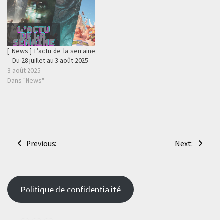
[ News ] L’actu de la semaine
– Du 28 juillet au 3 août 2025
3 août 2025
Dans "News"
Navigation
Previous:
Next:
de
l’article
Politique de confidentialité