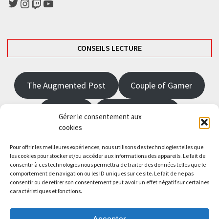
Twitter
Instagram
Twitch
YouTube
CONSEILS LECTURE
The Augmented Post
Couple of Gamer
JRPGFR
State of Gaming
Gérer le consentement aux
cookies
The Angel Master
Pour offrir les meilleures expériences, nous utilisons des technologies telles que
les cookies pour stocker et/ou accéder aux informations des appareils. Le fait de
consentir à ces technologies nous permettra de traiter des données telles que le
Saisissez votre adresse e-mail…
comportement de navigation ou les ID uniques sur ce site. Le fait de ne pas
Abonnez-vous
consentir ou de retirer son consentement peut avoir un effet négatif sur certaines
caractéristiques et fonctions.
Accepter