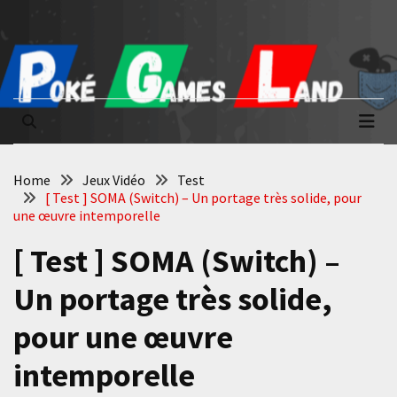
Skip
Skip
to
to
content
content
Poké Games
La passion du jeu vidéo
Land
Home
Jeux Vidéo
Test
[ Test ] SOMA (Switch) – Un portage très solide, pour
une œuvre intemporelle
[ Test ] SOMA (Switch) –
Un portage très solide,
pour une œuvre
intemporelle