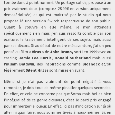
tombe donc à point nommé. Un portage solide, proposé à un
prix vraiment doux (comptez 28.99€ en version uniquement
dématérialisée) et qui est maitrisé par le studio qui nous
propose là une version Switch respectueuse de son public.
Quant à l’œuvre en elle même, je n’en attendais
spécifiquement rien mais j’en suis ressorti comblé par son
écriture, le traitement intelligent de ses sujets mais aussi
par ses décors. Si au début de notre mésaventure, j’ai un peu
pensé au film «
Virus
» de
John Bruno,
sorti en
1999
avec au
casting
Jamie Lee Curtis, Donald Sutherland
mais aussi
William Baldwin
, des inspirations comme
Bioshock
et/ou
légèrement
Silent Hill
se sont mises en avant.
Même si je n’ai pas vraiment de point négatif à vous
remonter, je dois tout de même pinailler quelques secondes.
En effet, et cela ne concerne pas que Soma mais bel et bien
l’intégralité de ce genre d’œuvres, c’est le parti pris engagé
pour immerger le joueur. En effet, ici pas d’indication sur là où
aller ni quoi faire, nous sommes livrés à nous-mêmes. Si, en