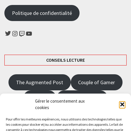
l’article
Politique de confidentialité
Twitter
Instagram
Twitch
YouTube
CONSEILS LECTURE
The Augmented Post
Couple of Gamer
JRPGFR
State of Gaming
Gérer le consentement aux
cookies
The Angel Master
Pour offrir les meilleures expériences, nous utilisons des technologies telles que
les cookies pour stocker et/ou accéder aux informations des appareils. Le fait de
consentir à ces technologies nous permettra de traiter des données telles que le
Saisissez votre adresse e-mail…