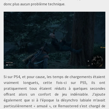
donc plus aucun problème technique.
Si sur PS4, et pour cause, les temps de chargements étaient
vraiment longuets, cette fois-ci sur PS5, ils ont
pratiquement tous étaient réduits à quelques secondes
offrant alors un confort de jeu indéniable. J’ajoute
également que si à l’époque la désynchro labiale m’avait
particulièrement « amusé », ce Remastered s’est chargé de