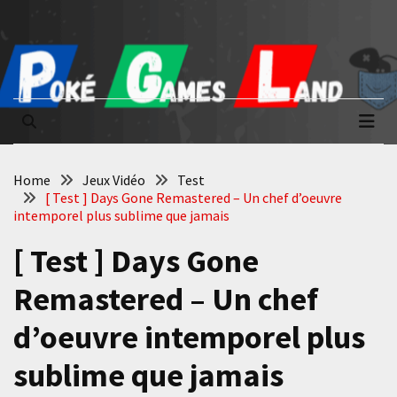
Skip
Skip
to
to
content
content
Poké Games
La passion du jeu vidéo
Land
Home
Jeux Vidéo
Test
[ Test ] Days Gone Remastered – Un chef d’oeuvre
intemporel plus sublime que jamais
[ Test ] Days Gone
Remastered – Un chef
d’oeuvre intemporel plus
sublime que jamais