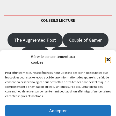
CONSEILS LECTURE
The Augmented Post
Couple of Gamer
JRPGFR
State of Gaming
Gérer le consentement aux
cookies
The Angel Master
Pour offrir les meilleures expériences, nous utilisons des technologies telles que
les cookies pour stocker et/ou accéder aux informations des appareils. Le fait de
consentir à ces technologies nous permettra de traiter des données telles que le
Saisissez votre adresse e-mail…
comportement de navigation ou les ID uniques sur ce site. Le fait de ne pas
Abonnez-vous
consentir ou de retirer son consentement peut avoir un effet négatif sur certaines
caractéristiques et fonctions.
Accepter