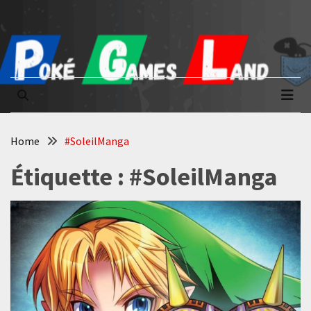
Skip
Skip
to
to
content
content
Poké Games
La passion du jeu vidéo
Land
Home
#SoleilManga
Étiquette :
#SoleilManga