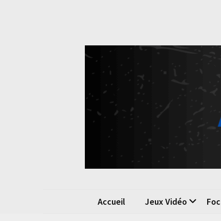
Skip
Skip
to
to
content
content
Pok
La passio
Accueil
Jeux Vidéo
Foc