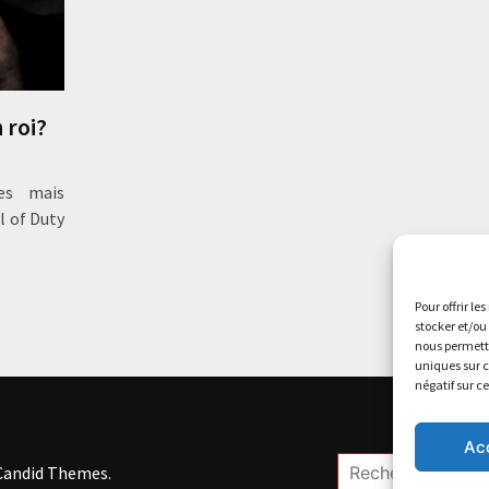
 roi?
es mais
l of Duty
Pour offrir le
stocker et/ou
nous permettr
uniques sur c
négatif sur c
Ac
Rechercher :
Candid Themes
.