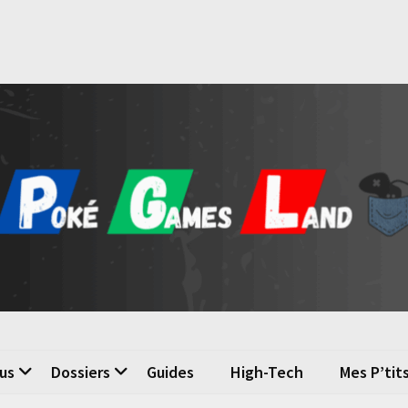
é Games Land
n du jeu vidéo
us
Dossiers
Guides
High-Tech
Mes P’tit