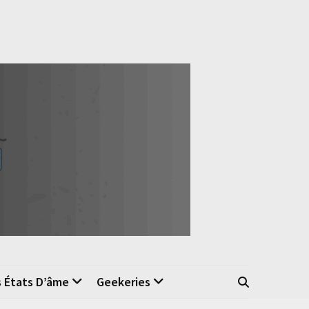
s États D’âme
Geekeries