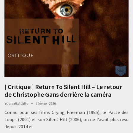
[ Critique ] Return To Silent Hill – Le retour
de Christophe Gans derrière la caméra
YoannRatcliffe
7 février 2026
Connu pour ses films Crying Freeman (1995), le Pacte des
Loups (2001) et son Silent Hill (2006), on ne l’avait plus revu
depuis 2014 et