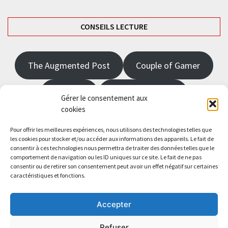
CONSEILS LECTURE
The Augmented Post
Couple of Gamer
JRPGFR
State of Gaming
Gérer le consentement aux
cookies
The Angel Master
Pour offrir les meilleures expériences, nous utilisons des technologies telles que
les cookies pour stocker et/ou accéder aux informations des appareils. Le fait de
consentir à ces technologies nous permettra de traiter des données telles que le
Saisissez votre adresse e-mail…
comportement de navigation ou les ID uniques sur ce site. Le fait de ne pas
Abonnez-vous
consentir ou de retirer son consentement peut avoir un effet négatif sur certaines
caractéristiques et fonctions.
Accepter
Refuser