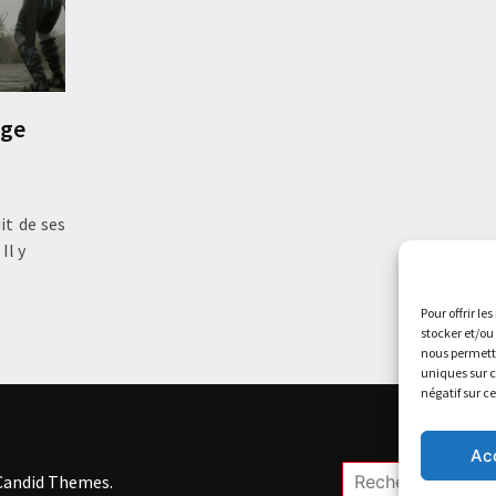
age
it de ses
Il y
Pour offrir le
stocker et/ou
nous permettr
uniques sur c
négatif sur c
Ac
Rechercher :
Candid Themes
.