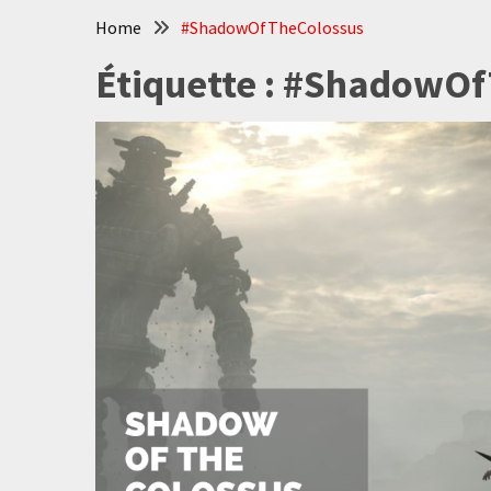
Home
#ShadowOfTheColossus
Étiquette :
#ShadowOf