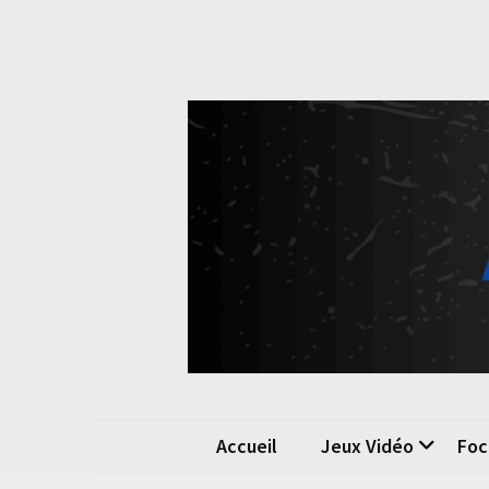
Skip
Skip
to
to
content
content
Pok
La passio
Accueil
Jeux Vidéo
Foc