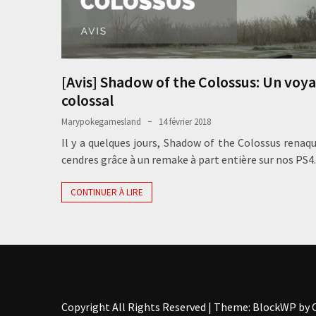
[Avis] Shadow of the Colossus: Un voy
colossal
Marypokegamesland
14 février 2018
Il y a quelques jours, Shadow of the Colossus renaqu
cendres grâce à un remake à part entière sur nos PS4. 
CONTINUER À LIRE
Copyright All Rights Reserved
|
Theme: BlockWP by