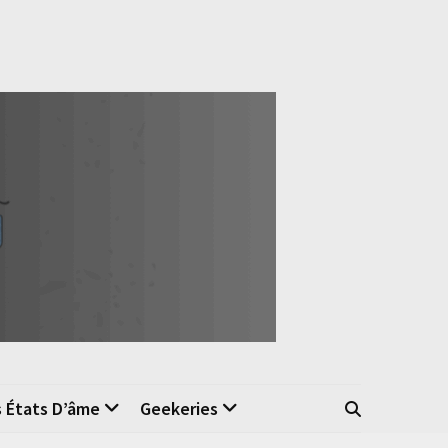
s États D’âme
Geekeries