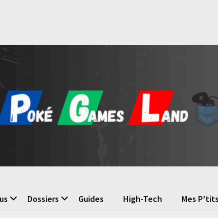
é Games Land
n du jeu vidéo
us
Dossiers
Guides
High-Tech
Mes P’tit