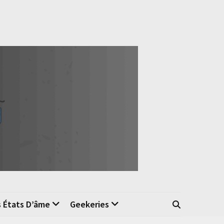
s États D’âme
Geekeries