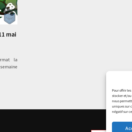
 11 mai
rmat la
 semaine
Pour offrir le
stocker et/ou
nous permettr
uniques sur c
négatif sur c
Ac