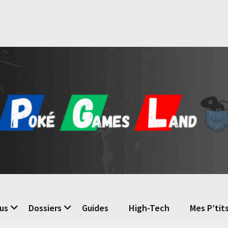
é Games Land
n du jeu vidéo
us
Dossiers
Guides
High-Tech
Mes P’tit