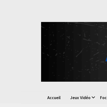
Skip
Skip
to
to
content
content
Pok
La passio
Accueil
Jeux Vidéo
Foc