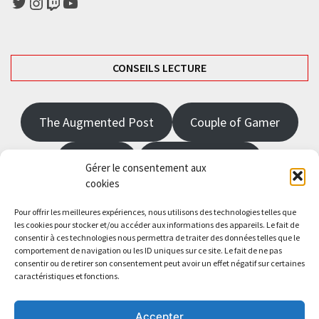
Twitter
Instagram
Twitch
YouTube
CONSEILS LECTURE
The Augmented Post
Couple of Gamer
JRPGFR
State of Gaming
Gérer le consentement aux
cookies
The Angel Master
Pour offrir les meilleures expériences, nous utilisons des technologies telles que
les cookies pour stocker et/ou accéder aux informations des appareils. Le fait de
consentir à ces technologies nous permettra de traiter des données telles que le
Saisissez votre adresse e-mail…
comportement de navigation ou les ID uniques sur ce site. Le fait de ne pas
Abonnez-vous
consentir ou de retirer son consentement peut avoir un effet négatif sur certaines
caractéristiques et fonctions.
Accepter