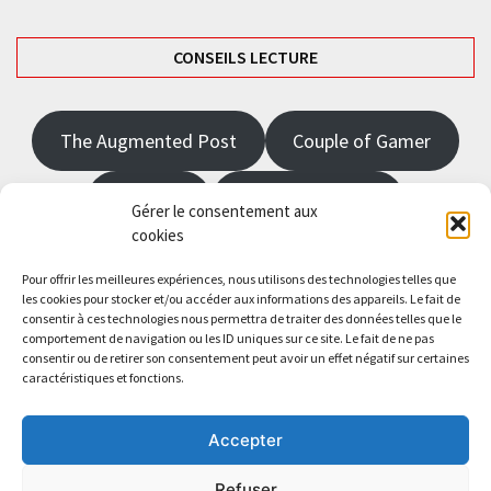
CONSEILS LECTURE
The Augmented Post
Couple of Gamer
JRPGFR
State of Gaming
Gérer le consentement aux
cookies
The Angel Master
Pour offrir les meilleures expériences, nous utilisons des technologies telles que
les cookies pour stocker et/ou accéder aux informations des appareils. Le fait de
consentir à ces technologies nous permettra de traiter des données telles que le
Saisissez votre adresse e-mail…
comportement de navigation ou les ID uniques sur ce site. Le fait de ne pas
Abonnez-vous
consentir ou de retirer son consentement peut avoir un effet négatif sur certaines
caractéristiques et fonctions.
Accepter
Refuser