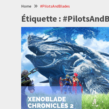
Home
#PilotsAndBlades
Étiquette :
#PilotsAnd