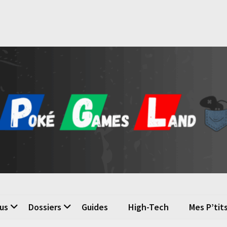
é Games Land
n du jeu vidéo
us
Dossiers
Guides
High-Tech
Mes P’tit