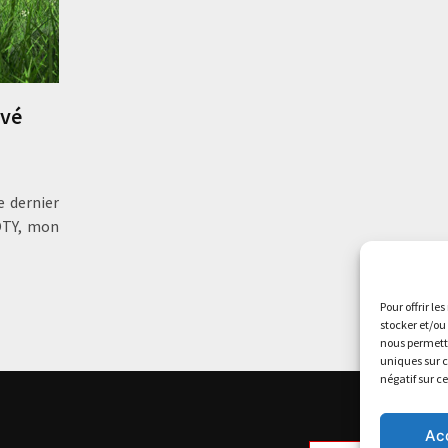
uvé
e dernier
OTY, mon
Pour offrir le
stocker et/ou
nous permettr
uniques sur c
négatif sur c
Ac