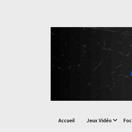
Skip
Skip
to
to
content
content
Pok
La passio
Accueil
Jeux Vidéo
Foc