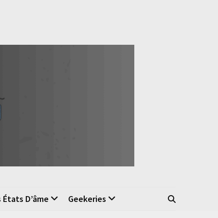
s États D’âme
Geekeries