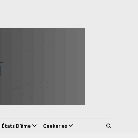
s États D’âme
Geekeries