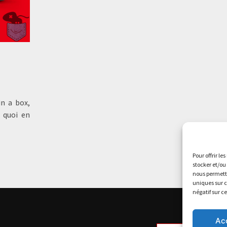
n a box,
e quoi en
Pour offrir le
stocker et/ou
nous permettr
uniques sur c
négatif sur c
Ac