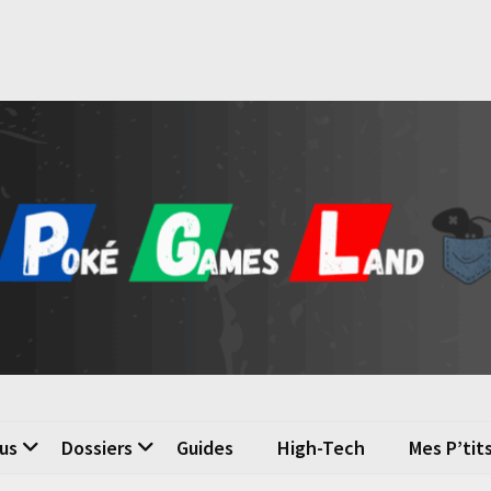
é Games Land
n du jeu vidéo
us
Dossiers
Guides
High-Tech
Mes P’tit