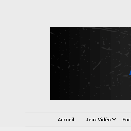
Skip
Skip
to
to
content
content
Pok
La passio
Accueil
Jeux Vidéo
Foc