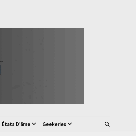
s États D’âme
Geekeries