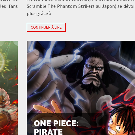
les fans
Scramble The Phantom Strikers au Japon) se dévoi
plus grâce à
CONTINUER À LIRE