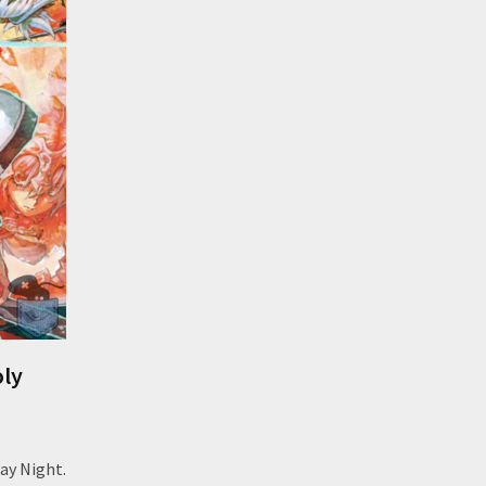
oly
tay Night.