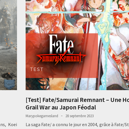
[Test] Fate/Samurai Remnant – Une H
Grail War au Japon Féodal
Marypokegamesland
28 septembre 2023
ns, Koei
La saga Fate/ a connu le jour en 2004, grâce à Fate/S