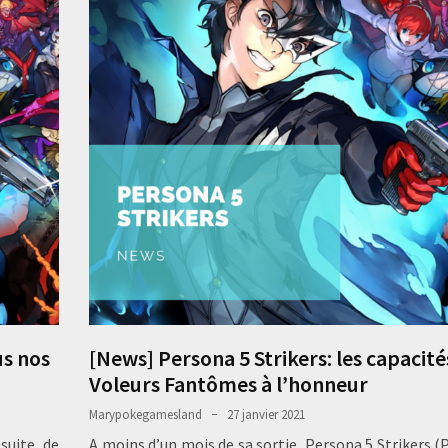
us nos
[News] Persona 5 Strikers: les capacité
Voleurs Fantômes à l’honneur
Marypokegamesland
27 janvier 2021
suite de
A moins d’un mois de sa sortie, Persona 5 Strikers (