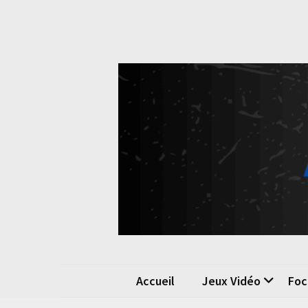
Skip
Skip
to
to
content
content
Pok
La passio
Accueil
Jeux Vidéo
Foc