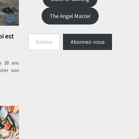
The Angel Master
Saisissez votre adresse e-mail…
oi est
Abonnez-vous
s 28 ans
pter son