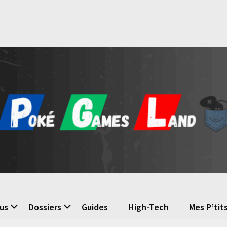
é Games Land
n du jeu vidéo
us
Dossiers
Guides
High-Tech
Mes P’tit