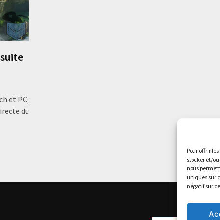
 suite
ch et PC,
irecte du
Pour offrir le
stocker et/ou
nous permettr
uniques sur c
négatif sur c
Ac