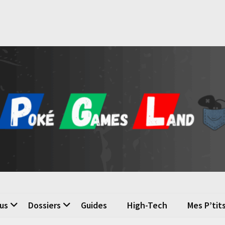
é Games Land
n du jeu vidéo
us
Dossiers
Guides
High-Tech
Mes P’tit