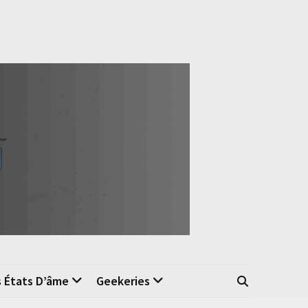
s États D’âme
Geekeries