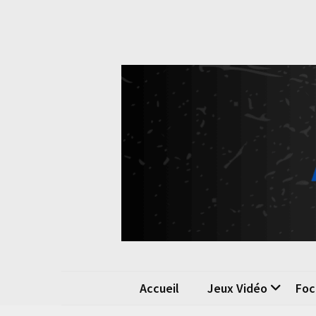
Skip
Skip
to
to
content
content
Pok
La passio
Accueil
Jeux Vidéo
Foc