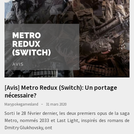
[Avis] Metro Redux (Switch): Un portage
nécessaire?
Marypokegamesland
31 mars 2020
Sorti le 28 février dernier, les deux premiers opus de la saga
Metro, nommés 2033 et Last Light, inspirés des romans de
Dmitry Glukhovsky, ont