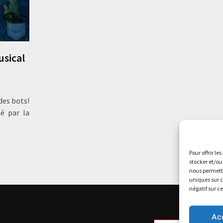
usical
des bots!
é par la
Pour offrir le
stocker et/ou
nous permettr
uniques sur c
négatif sur c
Ac