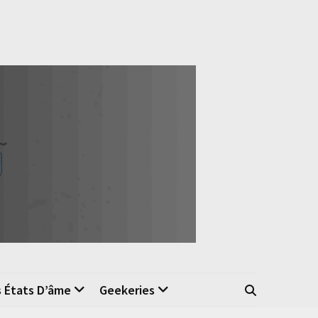
s États D’âme
Geekeries