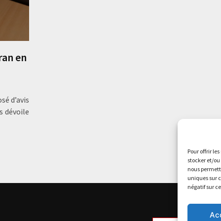
ran en
sé d’avis
s dévoile
Pour offrir le
stocker et/ou
nous permettr
uniques sur c
négatif sur c
Ac