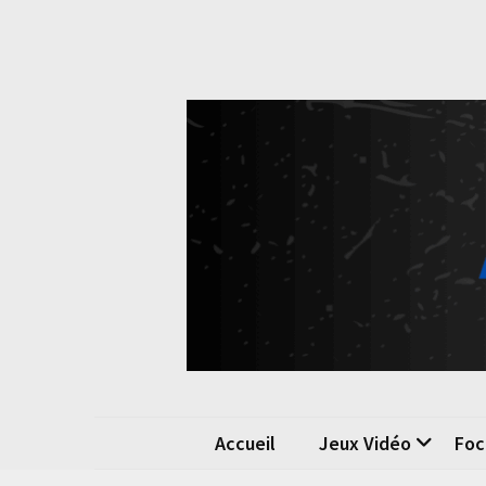
Skip
Skip
to
to
content
content
Pok
La passio
Accueil
Jeux Vidéo
Foc