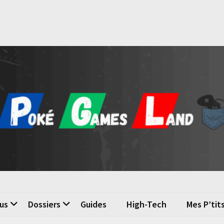
é Games Land
n du jeu vidéo
us
Dossiers
Guides
High-Tech
Mes P’tit