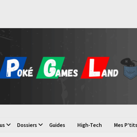
é Games Land
n du jeu vidéo
us
Dossiers
Guides
High-Tech
Mes P’tit