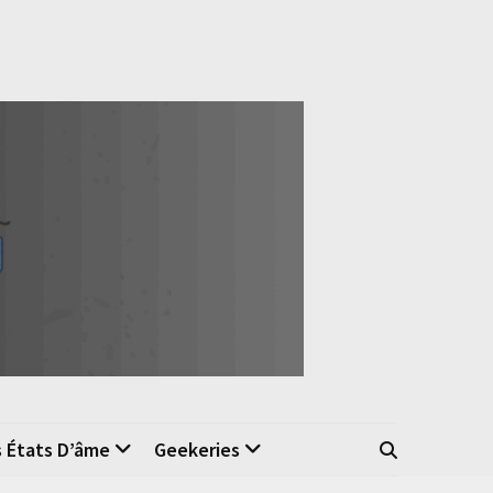
s États D’âme
Geekeries