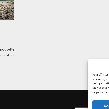
 nouvelle
inment et
Pour offrir le
stocker et/ou
nous permettr
uniques sur c
négatif sur c
Ac