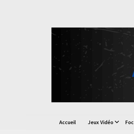
Skip
Skip
to
to
content
content
Pok
La passio
Accueil
Jeux Vidéo
Foc